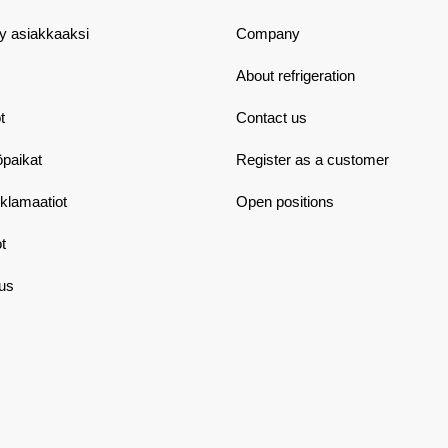
dy asiakkaaksi
Company
About refrigeration
t
Contact us
öpaikat
Register as a customer
eklamaatiot
Open positions
t
aus