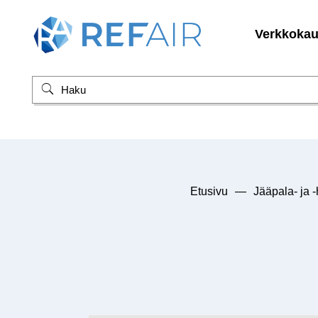
Verkkoka
Etusivu
—
Jääpala- ja 