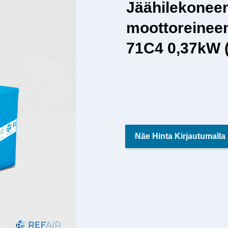
Jäähilekoneen
moottoreinee
71C4 0,37kW 
Näe Hinta Kirjautumalla