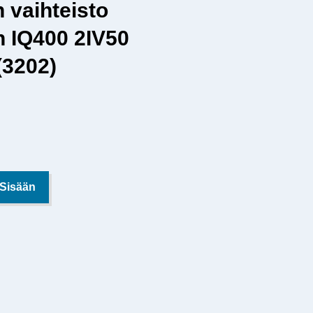
 vaihteisto
n IQ400 2IV50
(3202)
 Sisään