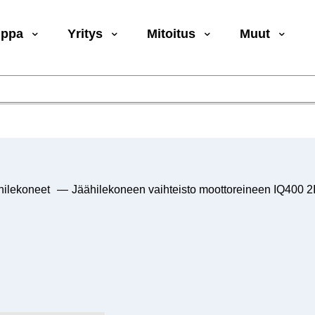
uppa
Yritys
Mitoitus
Muut
-hilekoneet
—
Jäähilekoneen vaihteisto moottoreineen IQ400 