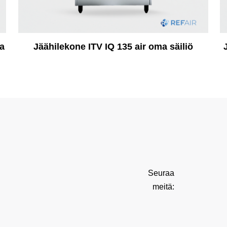
a
Jäähilekone ITV IQ 135 air oma säiliö
Seuraa
meitä: