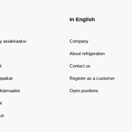
In English
dy asiakkaaksi
Company
About refrigeration
t
Contact us
öpaikat
Register as a customer
eklamaatiot
Open positions
t
aus