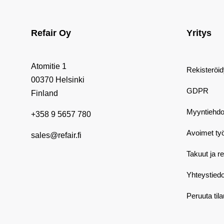
Refair Oy
Yritys
Atomitie 1
Rekisteröi
00370 Helsinki
GDPR
Finland
Myyntiehdo
+358 9 5657 780
Avoimet ty
sales@refair.fi
Takuut ja r
Yhteystiedo
Peruuta til