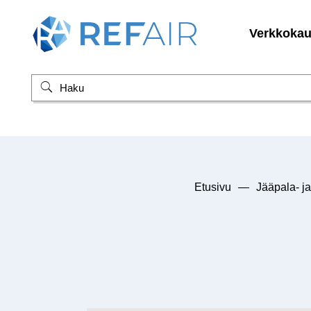
Verkkoka
Etusivu
—
Jääpala- ja