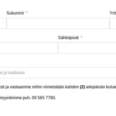
Sukunimi
Yri
Sähköposti
ti ja vastaamme niihin viimeistään kahden
(2)
arkipäivän kulue
tä myyntiimme puh.
09 565 7780
.