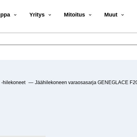
uppa
Yritys
Mitoitus
Muut
 -hilekoneet
—
Jäähilekoneen varaosasarja GENEGLACE F200 (