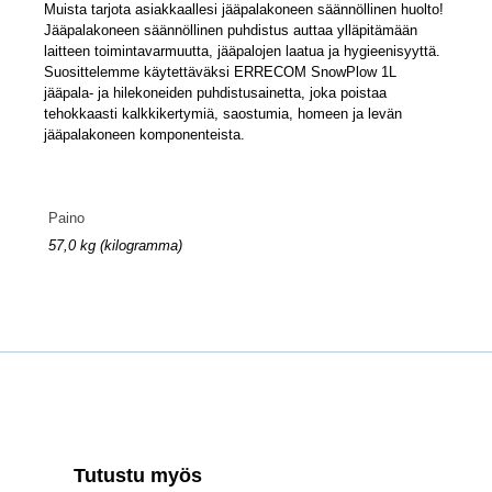
Muista tarjota asiakkaallesi jääpalakoneen säännöllinen huolto!
Jääpalakoneen säännöllinen puhdistus auttaa ylläpitämään
laitteen toimintavarmuutta, jääpalojen laatua ja hygieenisyyttä.
Suosittelemme käytettäväksi ERRECOM SnowPlow 1L
jääpala- ja hilekoneiden puhdistusainetta, joka poistaa
tehokkaasti kalkkikertymiä, saostumia, homeen ja levän
jääpalakoneen komponenteista.
Paino
57,0 kg (kilogramma)
Tutustu myös