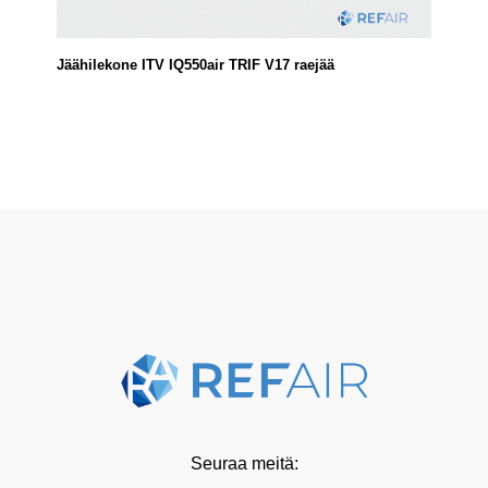
Jäähilekone ITV IQ550air TRIF V17 raejää
Seuraa meitä: