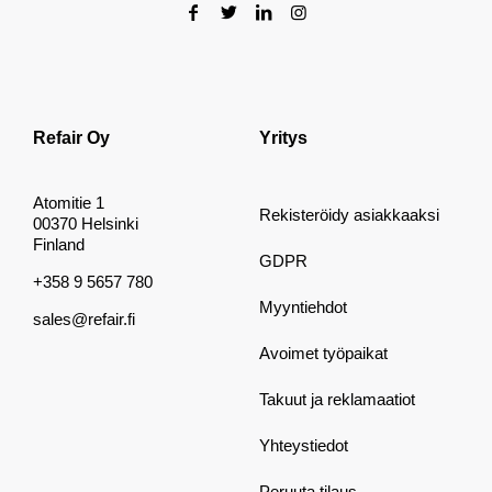
Refair Oy
Yritys
Atomitie 1
Rekisteröidy asiakkaaksi
00370 Helsinki
Finland
GDPR
+358 9 5657 780
Myyntiehdot
sales@refair.fi
Avoimet työpaikat
Takuut ja reklamaatiot
Yhteystiedot
Peruuta tilaus