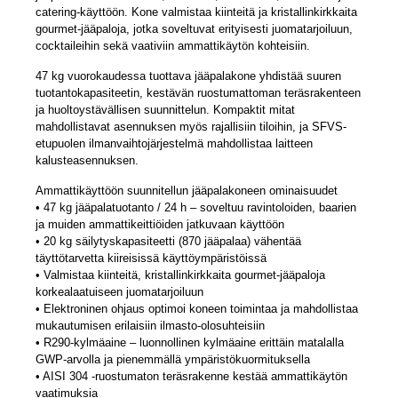
catering-käyttöön. Kone valmistaa kiinteitä ja kristallinkirkkaita
gourmet-jääpaloja, jotka soveltuvat erityisesti juomatarjoiluun,
cocktaileihin sekä vaativiin ammattikäytön kohteisiin.
47 kg vuorokaudessa tuottava jääpalakone yhdistää suuren
tuotantokapasiteetin, kestävän ruostumattoman teräsrakenteen
ja huoltoystävällisen suunnittelun. Kompaktit mitat
mahdollistavat asennuksen myös rajallisiin tiloihin, ja SFVS-
etupuolen ilmanvaihtojärjestelmä mahdollistaa laitteen
kalusteasennuksen.
Ammattikäyttöön suunnitellun jääpalakoneen ominaisuudet
• 47 kg jääpalatuotanto / 24 h – soveltuu ravintoloiden, baarien
ja muiden ammattikeittiöiden jatkuvaan käyttöön
• 20 kg säilytyskapasiteetti (870 jääpalaa) vähentää
täyttötarvetta kiireisissä käyttöympäristöissä
• Valmistaa kiinteitä, kristallinkirkkaita gourmet-jääpaloja
korkealaatuiseen juomatarjoiluun
• Elektroninen ohjaus optimoi koneen toimintaa ja mahdollistaa
mukautumisen erilaisiin ilmasto-olosuhteisiin
• R290-kylmäaine – luonnollinen kylmäaine erittäin matalalla
GWP-arvolla ja pienemmällä ympäristökuormituksella
• AISI 304 -ruostumaton teräsrakenne kestää ammattikäytön
vaatimuksia