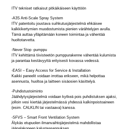
ITV tekniset ratkaisut pitkäikäiseen käyttöön
-A3S Anti-Scale Spray System
ITV patentoitu joustava suihkutusjärjestelmä ehkäisee
kalkkikertymien muodostumista pienien värähtelyjen avulla.
Tämä auttaa ylläpitämään koneen toimintaa ja vähentää
huoltotarvetta.
-Never Stop -pumppu
ITV kehittämä tiivisteetön pumppurakenne vähentää kulumista
ja parantaa kestävyyttä erityisesti kovassa vedessä.
-EASI – Easy Access for Service & Installation
Kaikki paneelit voidaan irrottaa erikseen, mikä helpottaa
asennusta, huoltoa ja laitteen sisäosien käsittelyä.
-Puhdistustoiminto
Jäähdytysjärjestelmä voidaan kytkeä pois puhdistuksen ajaksi,
jolloin vesi kiertää järjestelmässä yhdessä kalkinpoistoaineen
(esim. CALKLIN tai vastaava) kanssa.
-SFVS – Smart Front Ventilation System
Älykäs etupuolen ilmanvaihtojärjestelmä mahdollistaa
jääpalakoneen kalusteasennuksen.