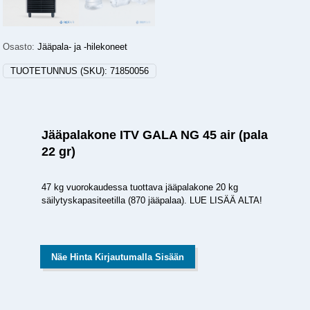
Osasto:
Jääpala- ja -hilekoneet
TUOTETUNNUS (SKU):
71850056
Jääpalakone ITV GALA NG 45 air (pala
22 gr)
47 kg vuorokaudessa tuottava jääpalakone 20 kg
säilytyskapasiteetilla (870 jääpalaa). LUE LISÄÄ ALTA!
Näe Hinta Kirjautumalla Sisään