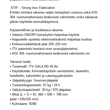
-STIF – Strong Inox Fabrication
Erittäin kestävä rakenne neljän teräspilarin varassa sekä AISI
304 -ruostumattomasta teräksestä valmistettu runko takaavat
pitkän käyttöiän ammattikäytössä.
Käytännöllinen ja huollettava rakenne
• Valaistu ON/OFF-keinukytkin helpottaa käyttöä
• Alapuolelle sijoitettu elektroniikkakortti helpottaa huoltoa
• Korkeussäädettävät jalat 105–155 mm
• ITV patentoitu kestävä oven avausjärjestelmä
• AISI 304 -ruostumattomasta teräksestä valmistettu ovi
Tekniset tiedot
• Tuotemalli: ITV GALA NG 45 Air
• Käyttökohde: Ammattikäyttöön ravintoloihin, baareihin,
hotelleihin, kahviloihin ja catering-palveluihin
• Jääpalatyyppi: Gourmet-jääpalat
• Tuotantokapasiteetti: 47 kg / 24 h
• Säilytyskapasiteetti: 20 kg / 870 jääpalaa
• Mitat (L × S × K): 465 × 595 × 789 mm
(jalat +105/155 mm)
• Kylmäaine: R290