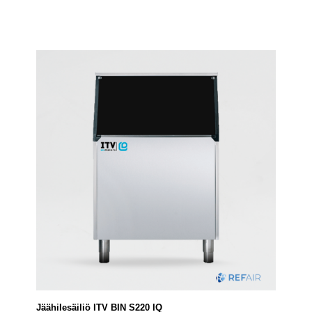
Jäähilesäiliö ITV BIN S220 IQ