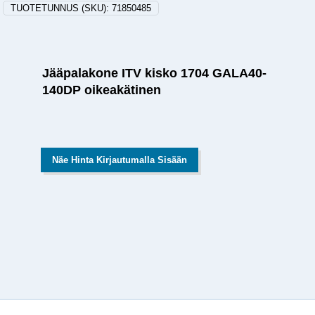
TUOTETUNNUS (SKU):
71850485
Jääpalakone ITV kisko 1704 GALA40-
140DP oikeakätinen
Näe Hinta Kirjautumalla Sisään