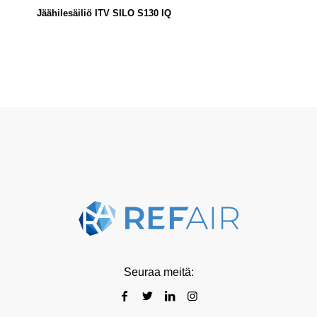
Jäähilesäiliö ITV SILO S130 IQ
Seuraa meitä: