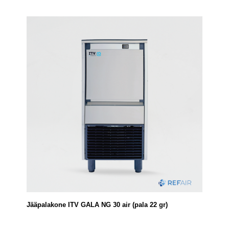
Jääpalakone ITV GALA NG 30 air (pala 22 gr)