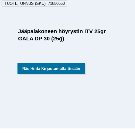
TUOTETUNNUS (SKU):
71850550
Jääpalakoneen höyrystin ITV 25gr
GALA DP 30 (25g)
Näe Hinta Kirjautumalla Sisään