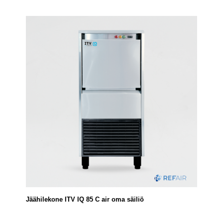
Jäähilekone ITV IQ 85 C air oma säiliö