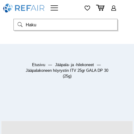
Etusivu
—
Jääpala- ja -hilekoneet
—
Jääpalakoneen höyrystin ITV 25gr GALA DP 30
(25g)