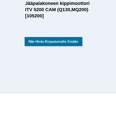
Jääpalakoneen kippimoottori
ITV 5200 CAM (Q130,MQ200)
[105200]
Näe Hinta Kirjautumalla Sisään