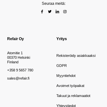
Seuraa meitä:
Refair Oy
Yritys
Atomitie 1
Rekisteröidy asiakkaaksi
00370 Helsinki
Finland
GDPR
+358 9 5657 780
Myyntiehdot
sales@refair.fi
Avoimet työpaikat
Takuut ja reklamaatiot
Yhteystiedot