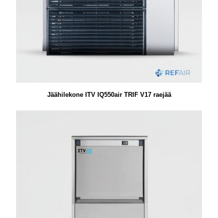
Jäähilekone ITV IQ550air TRIF V17 raejää