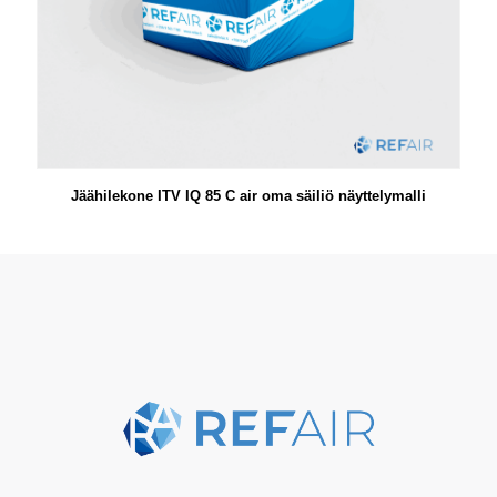
Jäähilekone ITV IQ 85 C air oma säiliö näyttelymalli