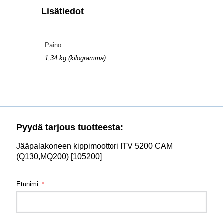
Lisätiedot
Paino
1,34 kg (kilogramma)
Pyydä tarjous tuotteesta:
Jääpalakoneen kippimoottori ITV 5200 CAM
(Q130,MQ200) [105200]
Etunimi