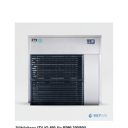
Jäähilekone ITV IQ 450 Air R290 230/50/I