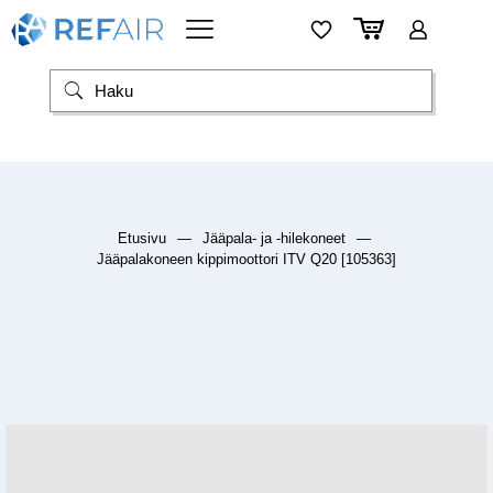
Etusivu
—
Jääpala- ja -hilekoneet
—
Jääpalakoneen kippimoottori ITV Q20 [105363]