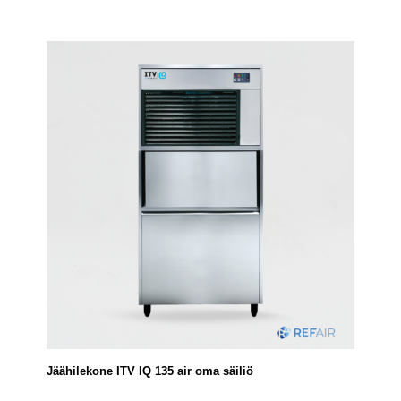
Jäähilekone ITV IQ 135 air oma säiliö