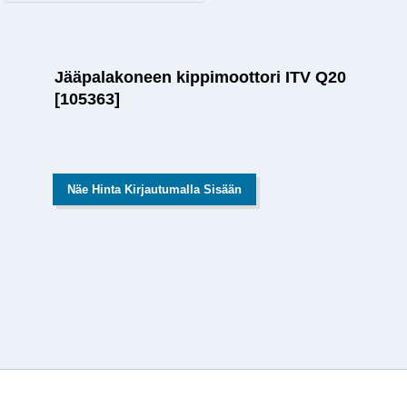
Jääpalakoneen kippimoottori ITV Q20
[105363]
Näe Hinta Kirjautumalla Sisään