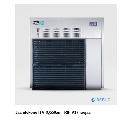
Jäähilekone ITV IQ550air TRIF V17 raejää