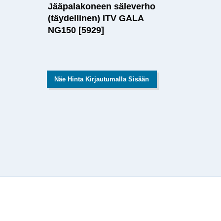
Jääpalakoneen säleverho
(täydellinen) ITV GALA
NG150 [5929]
Näe Hinta Kirjautumalla Sisään