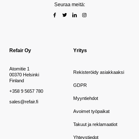
Seuraa meitä:
Refair Oy
Yritys
Atomitie 1
Rekisteröidy asiakkaaksi
00370 Helsinki
Finland
GDPR
+358 9 5657 780
Myyntiehdot
sales@refair.fi
Avoimet työpaikat
Takuut ja reklamaatiot
Yhteystiedot