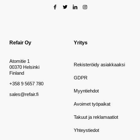
Refair Oy
Yritys
Atomitie 1
Rekisteröidy asiakkaaksi
00370 Helsinki
Finland
GDPR
+358 9 5657 780
Myyntiehdot
sales@refair.fi
Avoimet työpaikat
Takuut ja reklamaatiot
Yhteystiedot