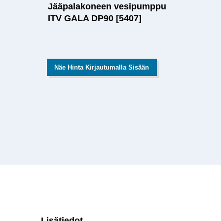
Jääpalakoneen vesipumppu
ITV GALA DP90 [5407]
Näe Hinta Kirjautumalla Sisään
Lisätiedot