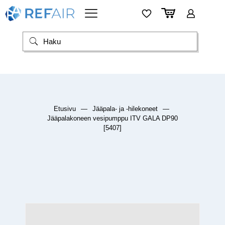
Etusivu
—
Jääpala- ja -hilekoneet
—
Jääpalakoneen vesipumppu ITV GALA DP90
[5407]