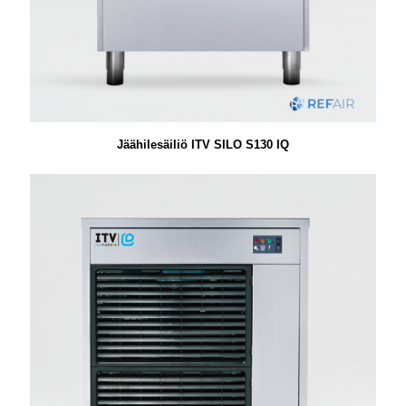
Jäähilesäiliö ITV SILO S130 IQ