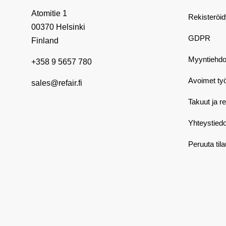
Atomitie 1
Rekisteröi
00370 Helsinki
GDPR
Finland
Myyntiehdo
+358 9 5657 780
Avoimet ty
sales@refair.fi
Takuut ja r
Yhteystiedo
Peruuta til