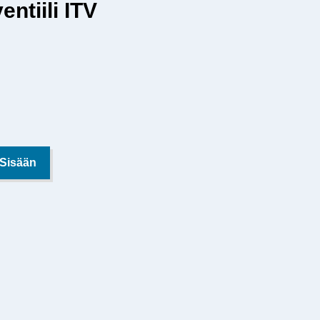
tiili ITV
 Sisään