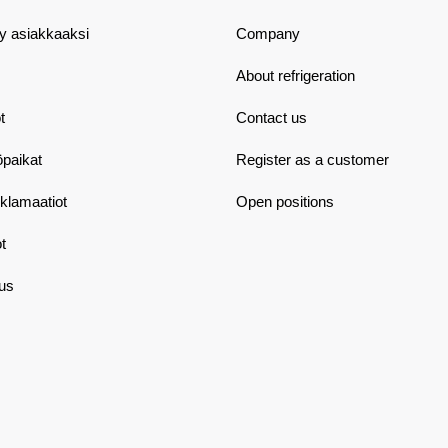
dy asiakkaaksi
Company
About refrigeration
t
Contact us
öpaikat
Register as a customer
eklamaatiot
Open positions
t
aus