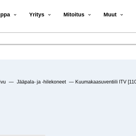
uppa
Yritys
Mitoitus
Muut
ivu
—
Jääpala- ja -hilekoneet
—
Kuumakaasuventiili ITV [11