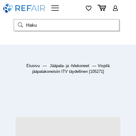
Etusivu
—
Jääpala- ja -hilekoneet
—
Vispilä
jääpalakoneisiin ITV täydellinen [105271]