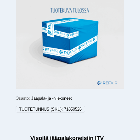
Osasto:
Jääpala- ja -hilekoneet
TUOTETUNNUS (SKU):
71850526
Vispilä jääpalakoneisiin ITV