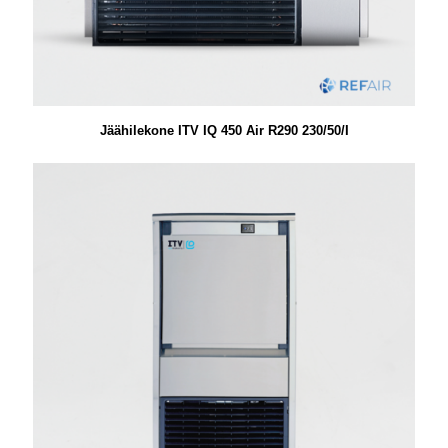
Jäähilekone ITV IQ 450 Air R290 230/50/I