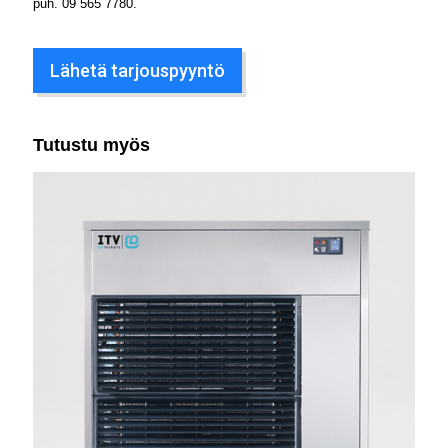
puh.
09 565 7780
.
Lähetä tarjouspyyntö
Tutustu myös