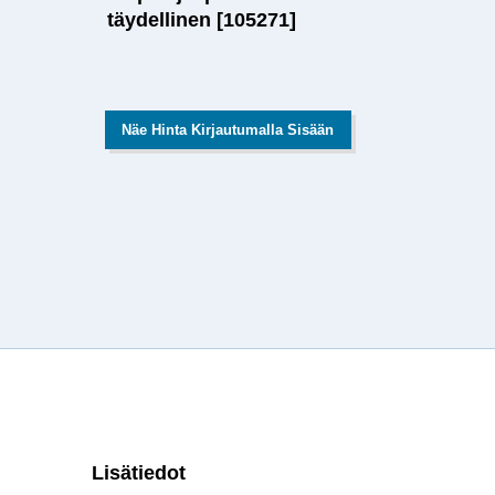
täydellinen [105271]
Näe Hinta Kirjautumalla Sisään
Lisätiedot