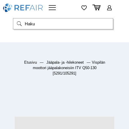
Etusivu
—
Jääpala- ja -hilekoneet
—
Vispilän
moottori jääpalakoneisiin ITV Q50-130
[5291/105291]