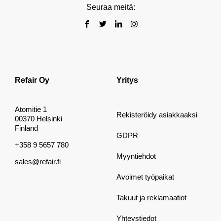
Seuraa meitä:
Refair Oy
Yritys
Atomitie 1
Rekisteröidy asiakkaaksi
00370 Helsinki
Finland
GDPR
+358 9 5657 780
Myyntiehdot
sales@refair.fi
Avoimet työpaikat
Takuut ja reklamaatiot
Yhteystiedot