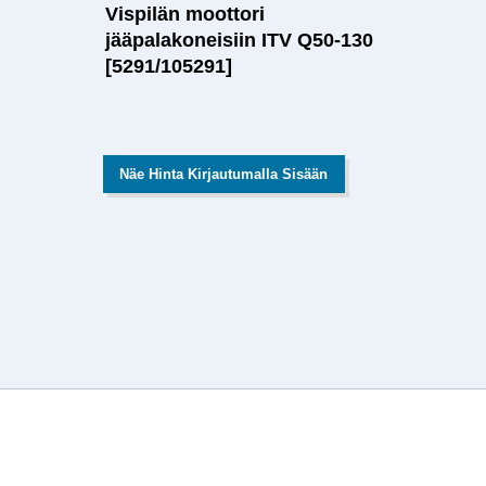
Vispilän moottori
jääpalakoneisiin ITV Q50-130
[5291/105291]
Näe Hinta Kirjautumalla Sisään