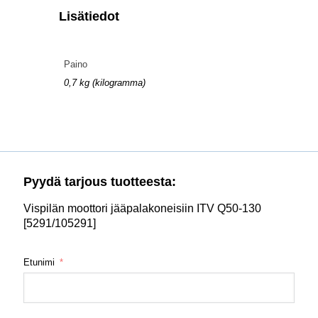
Lisätiedot
Paino
0,7 kg (kilogramma)
Pyydä tarjous tuotteesta:
Vispilän moottori jääpalakoneisiin ITV Q50-130
[5291/105291]
Etunimi