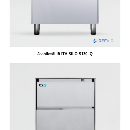
Jäähilesäiliö ITV SILO S130 IQ