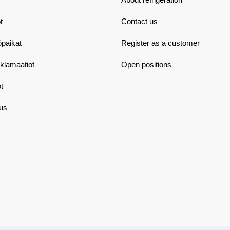
t
Contact us
öpaikat
Register as a customer
eklamaatiot
Open positions
t
aus