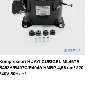
Kompressori HUAYI CUBIGEL ML45TB
R452A/R407C/R404A HMBP 4,56 cm³ 220-
240V 50Hz ~1