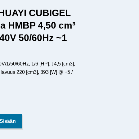
 HUAYI CUBIGEL
a HMBP 4,50 cm³
240V 50/60Hz ~1
1/50/60Hz, 1/6 [HP], t 4,5 [cm3],
ilavuus 220 [cm3], 393 [W] @ +5 /
 Sisään