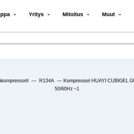
uppa
Yritys
Mitoitus
Muut
äkompressorit
—
R134A
—
Kompressori HUAYI CUBIGEL G
50/60Hz ~1