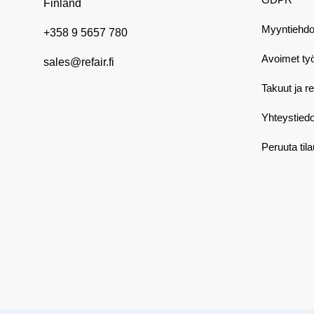
Finland
Myyntiehdo
+358 9 5657 780
Avoimet ty
sales@refair.fi
Takuut ja r
Yhteystiedo
Peruuta til