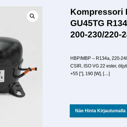
Kompressori
GU45TG R134
200-230/220-
HBP/MBP – R134a, 220-240V/
CSIR, ISO VG 22 ester, öljyt
+55 [°], 190 [W],
[…]
Näe Hinta Kirjautumalla