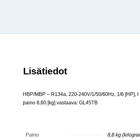
Lisätiedot
HBP/MBP – R134a, 220-240V/1/50/60Hz, 1/6 [HP], t 4,5
paino 8,60 [kg] vastaava: GL45TB
Paino
8,8 kg (kilogr