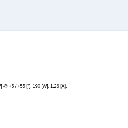
 +5 / +55 [°], 190 [W], 1,26 [A],