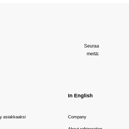
Seuraa
meitä:
In English
dy asiakkaaksi
Company
About refrigeration