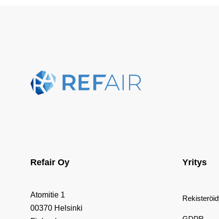
Refair Oy
Yritys
Atomitie 1
Rekisteröi
00370 Helsinki
GDPR