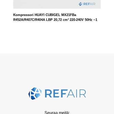
Kompressori HUAYI CUBIGEL MX21FBa
R452A/R407C/R404A LBP 20,72 cm³ 220-240V 50Hz ~1
Seuraa meitä: