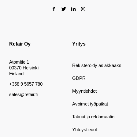
Refair Oy
Yritys
Atomitie 1
Rekisteröidy asiakkaaksi
00370 Helsinki
Finland
GDPR
+358 9 5657 780
Myyntiehdot
sales@refair.fi
Avoimet työpaikat
Takuut ja reklamaatiot
Yhteystiedot