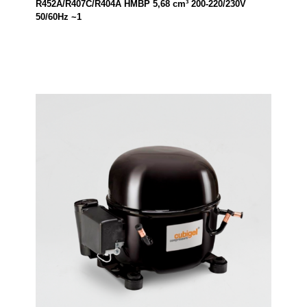
R452A/R407C/R404A HMBP 5,68 cm³ 200-220/230V
50/60Hz ~1