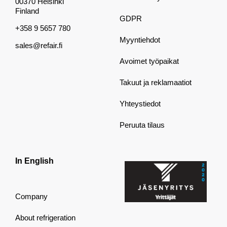
00370 Helsinki
Finland
GDPR
+358 9 5657 780
Myyntiehdot
sales@refair.fi
Avoimet työpaikat
Takuut ja reklamaatiot
Yhteystiedot
Peruuta tilaus
In English
Company
About refrigeration