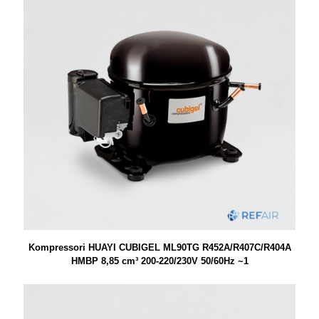
Kompressori HUAYI CUBIGEL ML90TG R452A/R407C/R404A
HMBP 8,85 cm³ 200-220/230V 50/60Hz ~1