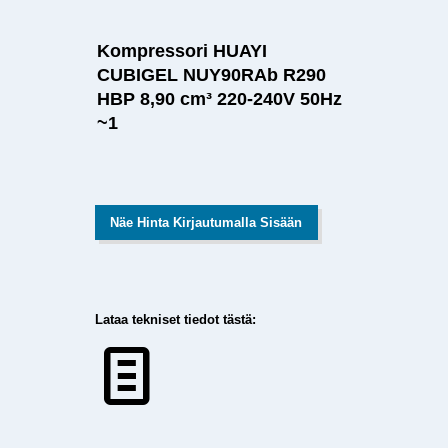
Kompressori HUAYI
CUBIGEL NUY90RAb R290
HBP 8,90 cm³ 220-240V 50Hz
~1
Näe Hinta Kirjautumalla Sisään
Lataa tekniset tiedot tästä: