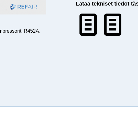
Lataa tekniset tiedot tä
mpressorit
,
R452A,