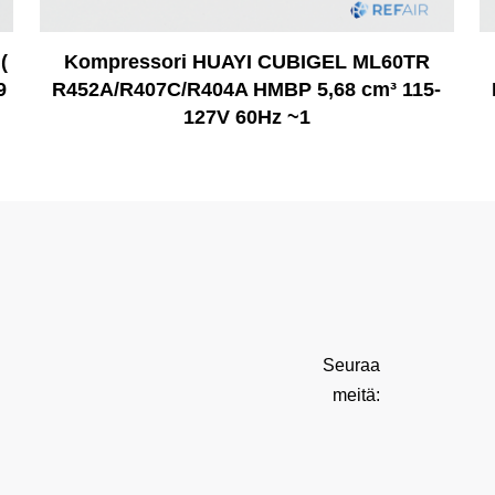
(
Kompressori HUAYI CUBIGEL ML60TR
9
R452A/R407C/R404A HMBP 5,68 cm³ 115-
127V 60Hz ~1
Seuraa
meitä: