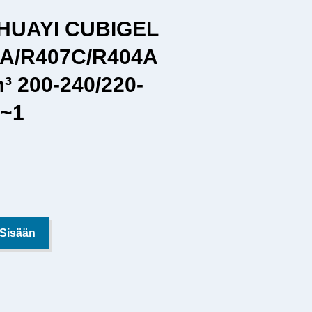
 HUAYI CUBIGEL
A/R407C/R404A
³ 200-240/220-
 ~1
 Sisään