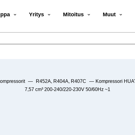
uppa
Yritys
Mitoitus
Muut
ompressorit
—
R452A, R404A, R407C
—
Kompressori HU
7,57 cm³ 200-240/220-230V 50/60Hz ~1