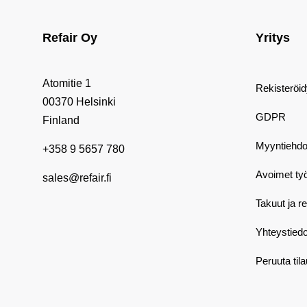
Refair Oy
Yritys
Atomitie 1
Rekisteröi
00370 Helsinki
GDPR
Finland
Myyntiehdo
+358 9 5657 780
Avoimet ty
sales@refair.fi
Takuut ja r
Yhteystiedo
Peruuta til