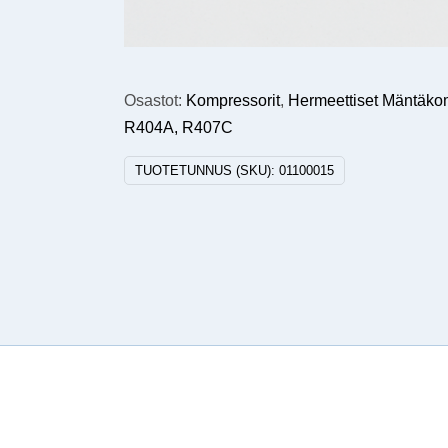
Osastot:
Kompressorit
,
Hermeettiset Mäntäko
R404A, R407C
TUOTETUNNUS (SKU):
01100015