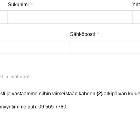
Sukunimi
Yri
Sähköposti
ti ja vastaamme niihin viimeistään kahden
(2)
arkipäivän kulue
tä myyntiimme puh.
09 565 7780
.