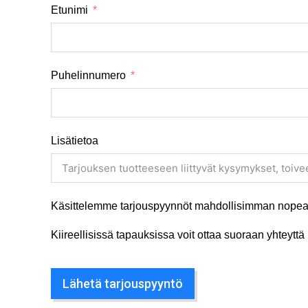
Etunimi
Puhelinnumero
Lisätietoa
Käsittelemme tarjouspyynnöt mahdollisimman nopeas
Kiireellisissä tapauksissa voit ottaa suoraan yhteyt
Lähetä tarjouspyyntö