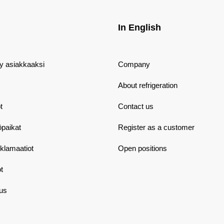
In English
dy asiakkaaksi
Company
About refrigeration
t
Contact us
öpaikat
Register as a customer
eklamaatiot
Open positions
t
aus