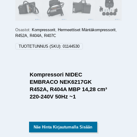
Osastot:
Kompressorit
,
Hermeettiset Mäntäkompressorit
,
R452A, R404A, R407C
TUOTETUNNUS (SKU):
01144530
Kompressori NIDEC
EMBRACO NEK6217GK
R452A, R404A MBP 14,28 cm³
220-240V 50Hz ~1
Näe Hinta Kirjautumalla Sisään