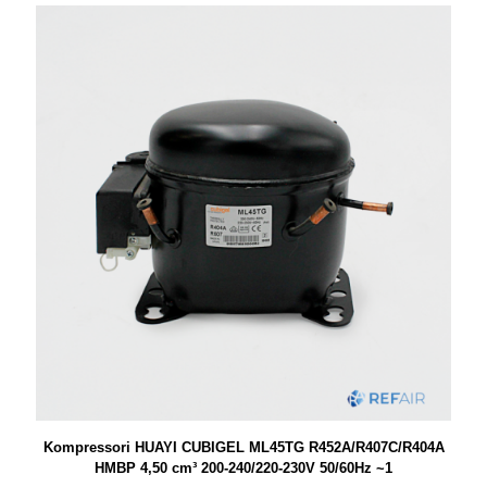
Kompressori HUAYI CUBIGEL ML45TG R452A/R407C/R404A
HMBP 4,50 cm³ 200-240/220-230V 50/60Hz ~1