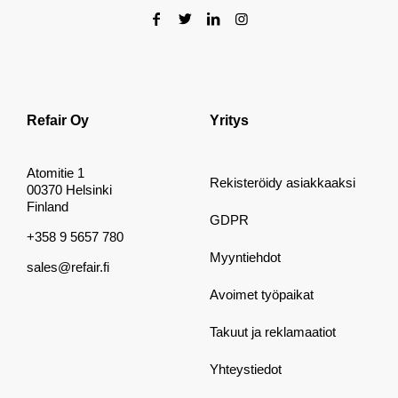
Refair Oy
Yritys
Atomitie 1
Rekisteröidy asiakkaaksi
00370 Helsinki
Finland
GDPR
+358 9 5657 780
Myyntiehdot
sales@refair.fi
Avoimet työpaikat
Takuut ja reklamaatiot
Yhteystiedot