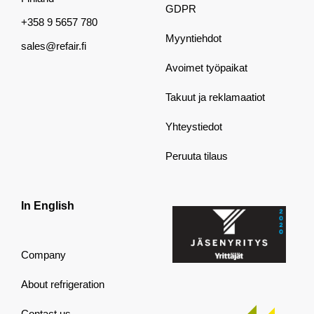
GDPR
+358 9 5657 780
Myyntiehdot
sales@refair.fi
Avoimet työpaikat
Takuut ja reklamaatiot
Yhteystiedot
Peruuta tilaus
In English
Company
About refrigeration
Contact us