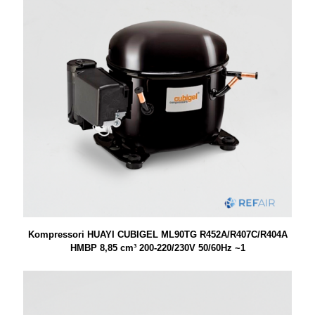
Kompressori HUAYI CUBIGEL ML90TG R452A/R407C/R404A
HMBP 8,85 cm³ 200-220/230V 50/60Hz ~1