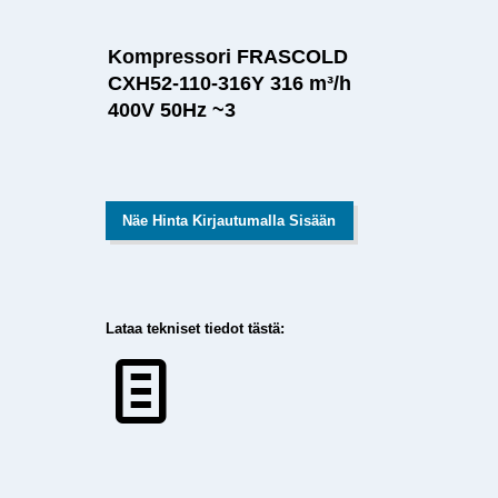
Kompressori FRASCOLD
CXH52-110-316Y 316 m³/h
400V 50Hz ~3
Näe Hinta Kirjautumalla Sisään
Lataa tekniset tiedot tästä: