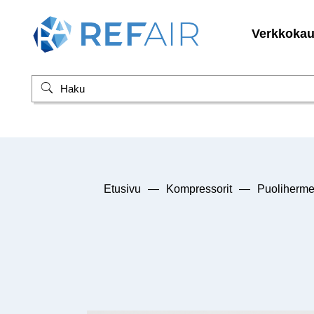
Verkkoka
Etusivu
—
Kompressorit
—
Puolihermee