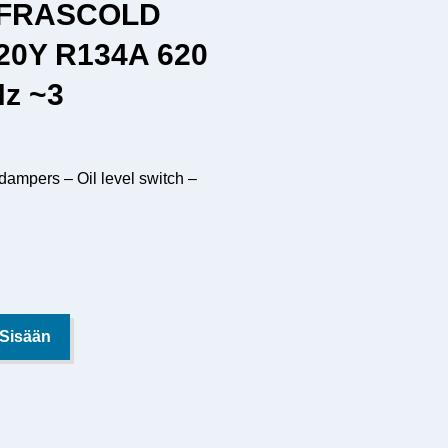
 FRASCOLD
20Y R134A 620
Hz ~3
dampers – Oil level switch –
 Sisään