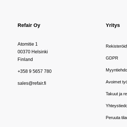
Refair Oy
Yritys
Atomitie 1
Rekisteröi
00370 Helsinki
GDPR
Finland
Myyntiehdo
+358 9 5657 780
Avoimet ty
sales@refair.fi
Takuut ja r
Yhteystiedo
Peruuta til