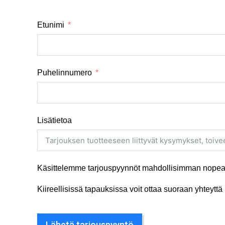
Etunimi
Puhelinnumero
Lisätietoa
Käsittelemme tarjouspyynnöt mahdollisimman nopeas
Kiireellisissä tapauksissa voit ottaa suoraan yhteyt
Lähetä tarjouspyyntö