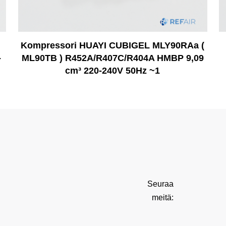
Kompressori HUAYI CUBIGEL MLY90RAa (
-
ML90TB ) R452A/R407C/R404A HMBP 9,09
cm³ 220-240V 50Hz ~1
Seuraa
meitä: