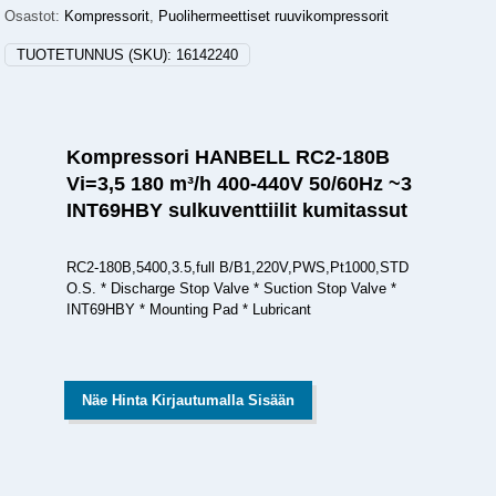
Osastot:
Kompressorit
,
Puolihermeettiset ruuvikompressorit
TUOTETUNNUS (SKU):
16142240
Kompressori HANBELL RC2-180B
Vi=3,5 180 m³/h 400-440V 50/60Hz ~3
INT69HBY sulkuventtiilit kumitassut
RC2-180B,5400,3.5,full B/B1,220V,PWS,Pt1000,STD
O.S. * Discharge Stop Valve * Suction Stop Valve *
INT69HBY * Mounting Pad * Lubricant
Näe Hinta Kirjautumalla Sisään