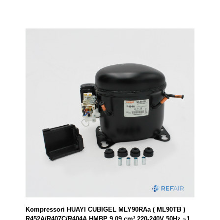
Kompressori HUAYI CUBIGEL MLY90RAa ( ML90TB )
R452A/R407C/R404A HMBP 9,09 cm³ 220-240V 50Hz ~1