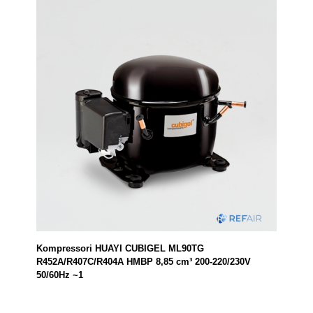
Kompressori HUAYI CUBIGEL ML90TG
R452A/R407C/R404A HMBP 8,85 cm³ 200-220/230V
50/60Hz ~1