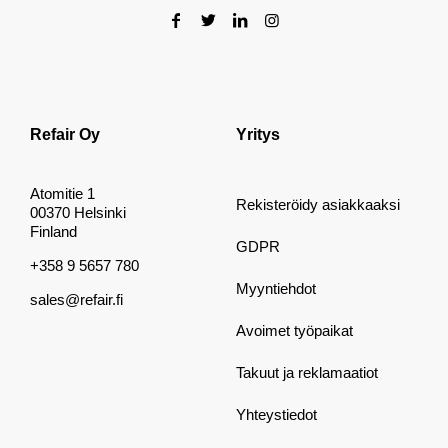
Refair Oy
Yritys
Atomitie 1
Rekisteröidy asiakkaaksi
00370 Helsinki
Finland
GDPR
+358 9 5657 780
Myyntiehdot
sales@refair.fi
Avoimet työpaikat
Takuut ja reklamaatiot
Yhteystiedot