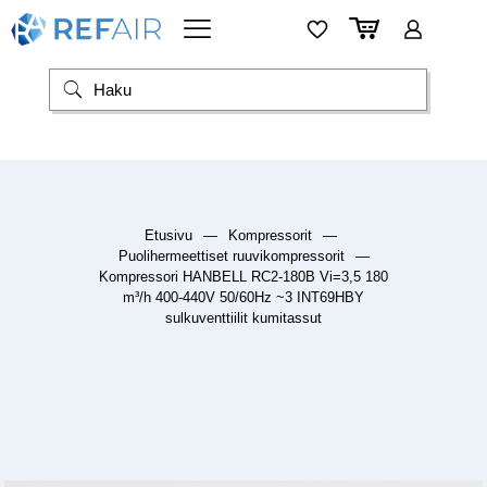
Etusivu
—
Kompressorit
—
Puolihermeettiset ruuvikompressorit
—
Kompressori HANBELL RC2-180B Vi=3,5 180
m³/h 400-440V 50/60Hz ~3 INT69HBY
sulkuventtiilit kumitassut