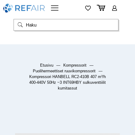
Etusivu
—
Kompressorit
—
Puolihermeettiset ruuvikompressorit
—
Kompressori HANBELL RC2-410B 407 m³/h
400-440V 50Hz ~3 INT69HBY sulkuventtiilit
kumitassut