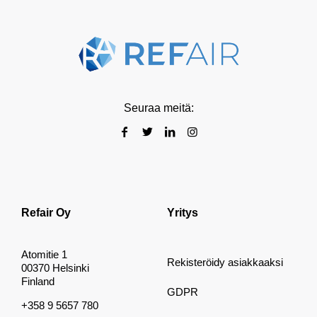
Seuraa meitä:
Refair Oy
Yritys
Atomitie 1
Rekisteröidy asiakkaaksi
00370 Helsinki
Finland
GDPR
+358 9 5657 780