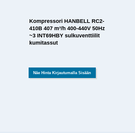
Kompressori HANBELL RC2-
410B 407 m³/h 400-440V 50Hz
~3 INT69HBY sulkuventtiilit
kumitassut
Näe Hinta Kirjautumalla Sisään