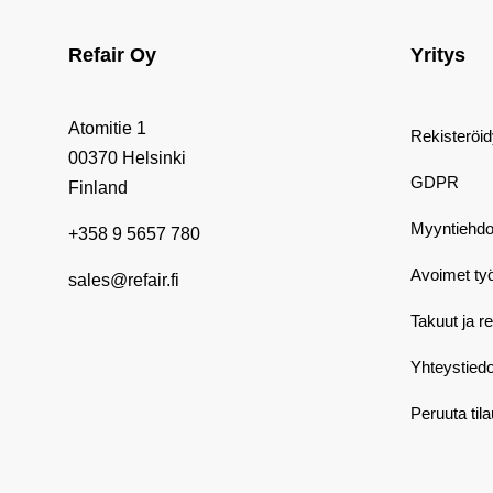
Refair Oy
Yritys
Atomitie 1
Rekisteröi
00370 Helsinki
GDPR
Finland
Myyntiehdo
+358 9 5657 780
Avoimet ty
sales@refair.fi
Takuut ja r
Yhteystiedo
Peruuta til