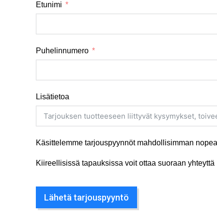
Etunimi
Puhelinnumero
Lisätietoa
Käsittelemme tarjouspyynnöt mahdollisimman nopeas
Kiireellisissä tapauksissa voit ottaa suoraan yhteyt
Lähetä tarjouspyyntö