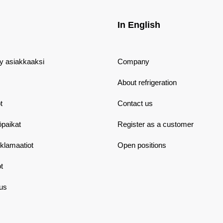
In English
dy asiakkaaksi
Company
About refrigeration
t
Contact us
öpaikat
Register as a customer
eklamaatiot
Open positions
t
aus