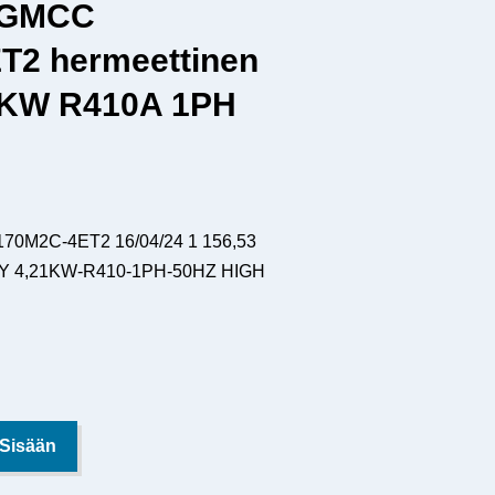
 GMCC
T2 hermeettinen
1KW R410A 1PH
M2C-4ET2 16/04/24 1 156,53
Y 4,21KW-R410-1PH-50HZ HIGH
 Sisään