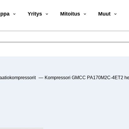
uppa
Yritys
Mitoitus
Muut
aatiokompressorit
—
Kompressori GMCC PA170M2C-4ET2 her