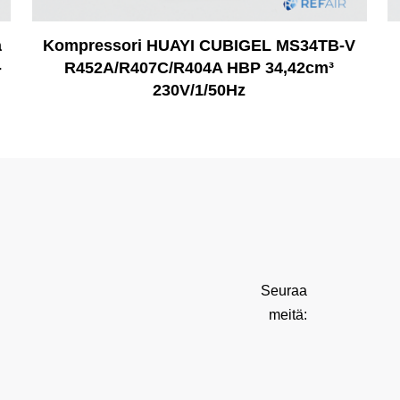
a
Kompressori HUAYI CUBIGEL MS34TB-V
-
R452A/R407C/R404A HBP 34,42cm³
230V/1/50Hz
Seuraa
meitä: