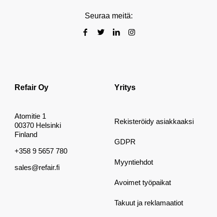
Seuraa meitä:
Refair Oy
Yritys
Atomitie 1
Rekisteröidy asiakkaaksi
00370 Helsinki
Finland
GDPR
+358 9 5657 780
Myyntiehdot
sales@refair.fi
Avoimet työpaikat
Takuut ja reklamaatiot