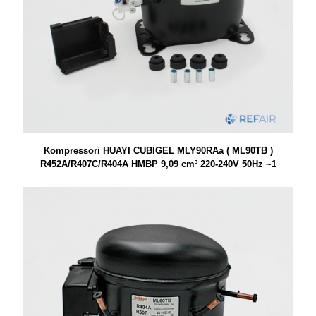
Kompressori HUAYI CUBIGEL MLY90RAa ( ML90TB )
R452A/R407C/R404A HMBP 9,09 cm³ 220-240V 50Hz ~1