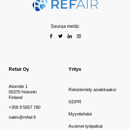
Seuraa meitä:
Refair Oy
Yritys
Atomitie 1
Rekisteröidy asiakkaaksi
00370 Helsinki
Finland
GDPR
+358 9 5657 780
Myyntiehdot
sales@refair.fi
Avoimet työpaikat