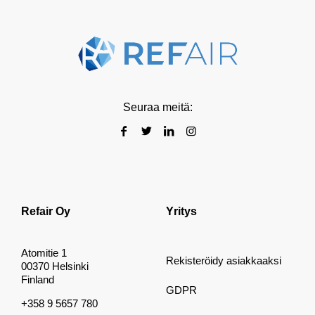
Seuraa meitä:
Refair Oy
Yritys
Atomitie 1
Rekisteröidy asiakkaaksi
00370 Helsinki
Finland
GDPR
+358 9 5657 780