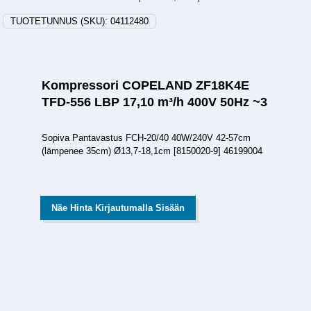
TUOTETUNNUS (SKU):
04112480
Kompressori COPELAND ZF18K4E
TFD-556 LBP 17,10 m³/h 400V 50Hz ~3
Sopiva Pantavastus FCH-20/40 40W/240V 42-57cm
(lämpenee 35cm) Ø13,7-18,1cm [8150020-9] 46199004
Näe Hinta Kirjautumalla Sisään