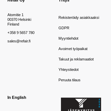
Refair Oy
Yritys
Atomitie 1
Rekisteröidy asiakkaaksi
00370 Helsinki
Finland
GDPR
+358 9 5657 780
Myyntiehdot
sales@refair.fi
Avoimet työpaikat
Takuut ja reklamaatiot
Yhteystiedot
Peruuta tilaus
In English