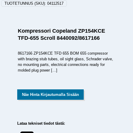
TUOTETUNNUS (SKU):
04112517
Kompressori Copeland ZP154KCE
TFD-655 Scroll 8440092/8617166
8617166 ZP154KCE TFD 655 BOM 655 compressor
with brazing stub tubes, oil sight glass, Schrader valve,
no mounting parts, electrical connections ready for
molded plug power
[…]
Näe Hinta Kirjautumalla Sisään
Lataa tekniset tiedot tästä: