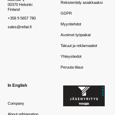
Rekisteröidy asiakkaaksi
00370 Helsinki
Finland
GDPR
+358 9 5657 780
Myyntiehdot
sales@refair.fi
Avoimet työpaikat
Takuut ja reklamaatiot
Yhteystiedot
Peruuta tilaus
In English
Company
About refrigeration