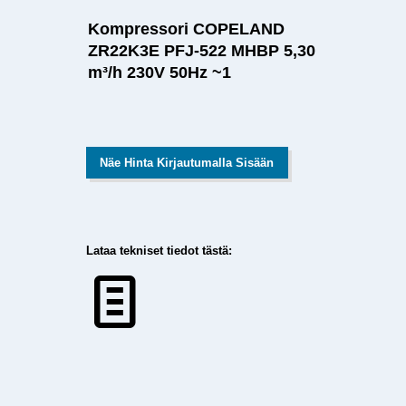
Kompressori COPELAND
ZR22K3E PFJ-522 MHBP 5,30
m³/h 230V 50Hz ~1
Näe Hinta Kirjautumalla Sisään
Lataa tekniset tiedot tästä: