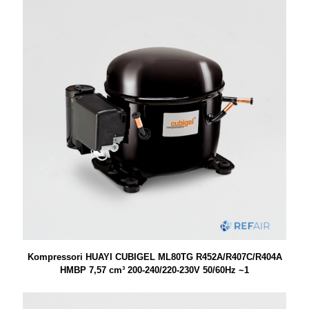
Kompressori HUAYI CUBIGEL ML80TG R452A/R407C/R404A
HMBP 7,57 cm³ 200-240/220-230V 50/60Hz ~1