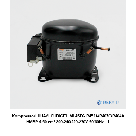
Kompressori HUAYI CUBIGEL ML45TG R452A/R407C/R404A
HMBP 4,50 cm³ 200-240/220-230V 50/60Hz ~1