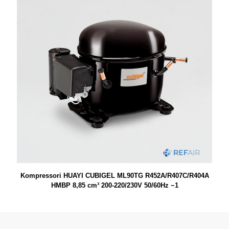
Kompressori HUAYI CUBIGEL ML90TG R452A/R407C/R404A
HMBP 8,85 cm³ 200-220/230V 50/60Hz ~1