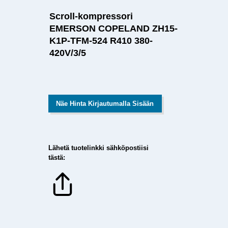
Scroll-kompressori
EMERSON COPELAND ZH15-
K1P-TFM-524 R410 380-
420V/3/5
Näe Hinta Kirjautumalla Sisään
Lähetä tuotelinkki sähköpostiisi
tästä: