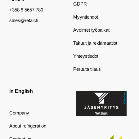
GDPR
+358 9 5657 780
Myyntiehdot
sales@refair.fi
Avoimet työpaikat
Takuut ja reklamaatiot
Yhteystiedot
Peruuta tilaus
In English
Company
About refrigeration
Contact us