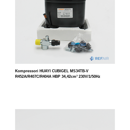
Kompressori HUAYI CUBIGEL MS34TB-V
R452A/R407C/R404A HBP 34,42cm³ 230V/1/50Hz