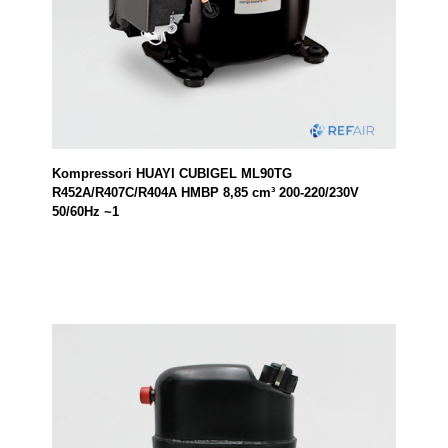
Kompressori HUAYI CUBIGEL ML90TG
R452A/R407C/R404A HMBP 8,85 cm³ 200-220/230V
50/60Hz ~1