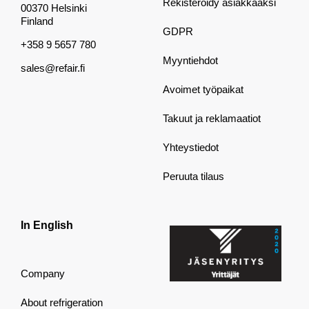
Rekisteröidy asiakkaaksi
00370 Helsinki
Finland
GDPR
+358 9 5657 780
Myyntiehdot
sales@refair.fi
Avoimet työpaikat
Takuut ja reklamaatiot
Yhteystiedot
Peruuta tilaus
In English
Company
About refrigeration