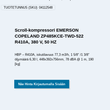
TUOTETUNNUS (SKU):
04112548
Scroll-kompressori EMERSON
COPELAND ZP485KCE-TWD-522
R410A, 380 V, 50 HZ
HBP – R410A, iskutilavuus 77,3 m3/h, 1 5/8″ /1 3/8″
öljymäärä 6,30 l, 448x392x756mm, 78 dBA @ 1 m, 190
[kg]
Näe Hinta Kirjautumalla Sisään