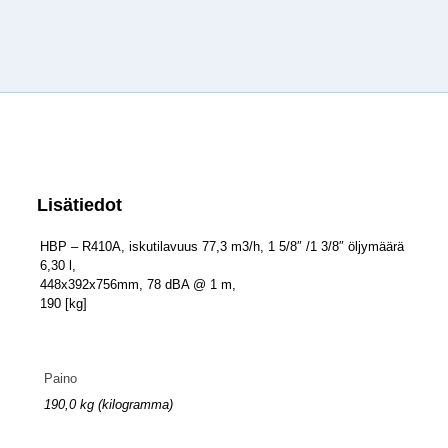
Lisätiedot
HBP – R410A, iskutilavuus 77,3 m3/h, 1 5/8″ /1 3/8″ öljymäärä
6,30 l,
448x392x756mm, 78 dBA @ 1 m,
190 [kg]
Paino
190,0 kg (kilogramma)