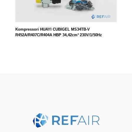
Kompressori HUAYI CUBIGEL MS34TB-V
R452A/R407C/R404A HBP 34,42cm³ 230V/1/50Hz