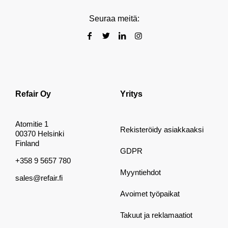
Seuraa meitä:
Refair Oy
Yritys
Atomitie 1
Rekisteröidy asiakkaaksi
00370 Helsinki
Finland
GDPR
+358 9 5657 780
Myyntiehdot
sales@refair.fi
Avoimet työpaikat
Takuut ja reklamaatiot