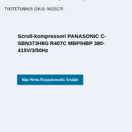
TUOTETUNNUS (SKU):
04115175
Scroll-kompressori PANASONIC C-
SBN373H8G R407C MBP/HBP 380-
415V/3/50Hz
Näe Hinta Kirjautumalla Sisään