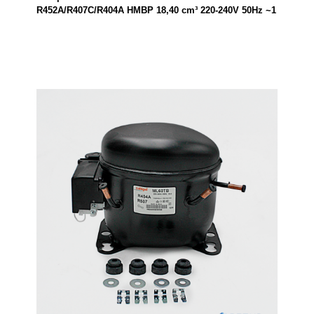
R452A/R407C/R404A HMBP 18,40 cm³ 220-240V 50Hz ~1