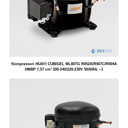
Kompressori HUAYI CUBIGEL ML80TG R452A/R407C/R404A
HMBP 7,57 cm³ 200-240/220-230V 50/60Hz ~1