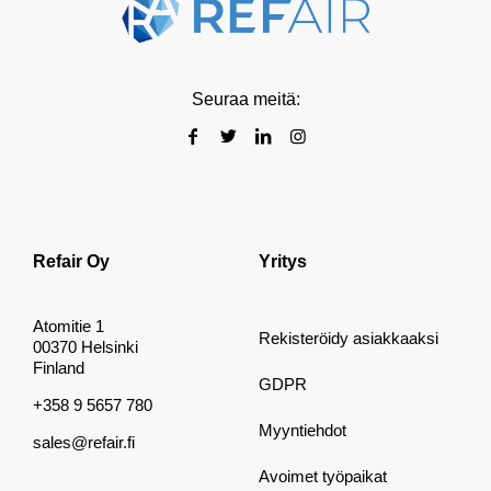
Seuraa meitä:
Refair Oy
Yritys
Atomitie 1
Rekisteröidy asiakkaaksi
00370 Helsinki
Finland
GDPR
+358 9 5657 780
Myyntiehdot
sales@refair.fi
Avoimet työpaikat