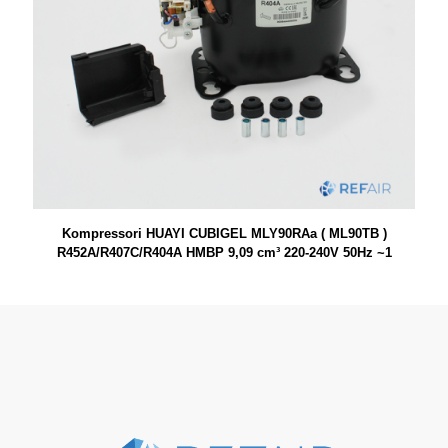
Kompressori HUAYI CUBIGEL MLY90RAa ( ML90TB )
R452A/R407C/R404A HMBP 9,09 cm³ 220-240V 50Hz ~1