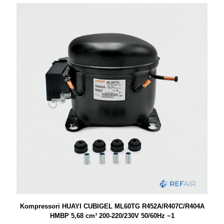
Kompressori HUAYI CUBIGEL ML60TG R452A/R407C/R404A
HMBP 5,68 cm³ 200-220/230V 50/60Hz ~1