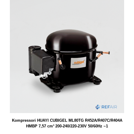
Kompressori HUAYI CUBIGEL ML80TG R452A/R407C/R404A
HMBP 7,57 cm³ 200-240/220-230V 50/60Hz ~1