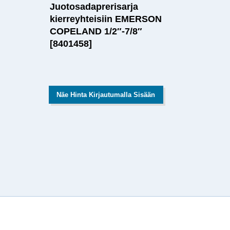
Juotosadaprerisarja
kierreyhteisiin EMERSON
COPELAND 1/2″-7/8″
[8401458]
Näe Hinta Kirjautumalla Sisään