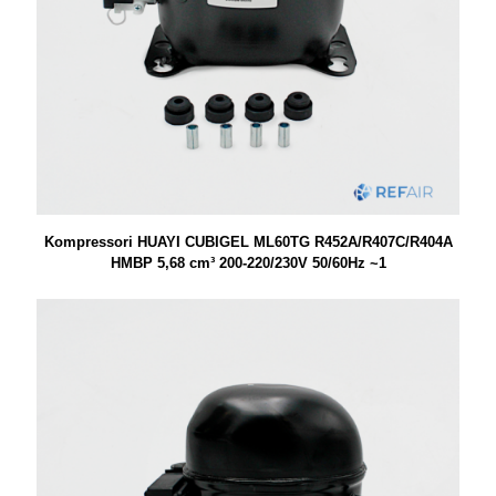
Kompressori HUAYI CUBIGEL ML60TG R452A/R407C/R404A
HMBP 5,68 cm³ 200-220/230V 50/60Hz ~1