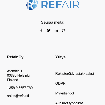
Seuraa meitä:
Refair Oy
Yritys
Atomitie 1
Rekisteröidy asiakkaaksi
00370 Helsinki
Finland
GDPR
+358 9 5657 780
Myyntiehdot
sales@refair.fi
Avoimet työpaikat