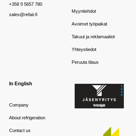
+358 9 5657 780
Myyntiehdot
sales@refair.fi
Avoimet työpaikat
Takuut ja reklamaatiot
Yhteystiedot
Peruuta tilaus
In English
Company
About refrigeration
Contact us