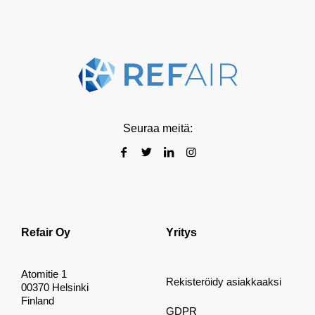
Seuraa meitä:
Refair Oy
Yritys
Atomitie 1
Rekisteröidy asiakkaaksi
00370 Helsinki
Finland
GDPR