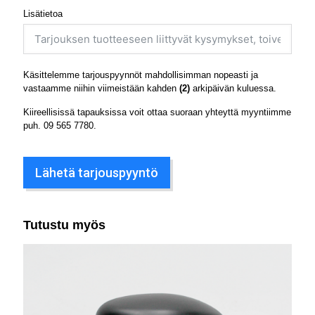
Lisätietoa
Käsittelemme tarjouspyynnöt mahdollisimman nopeasti ja
vastaamme niihin viimeistään kahden
(2)
arkipäivän kuluessa.
Kiireellisissä tapauksissa voit ottaa suoraan yhteyttä myyntiimme
puh.
09 565 7780
.
Lähetä tarjouspyyntö
Tutustu myös