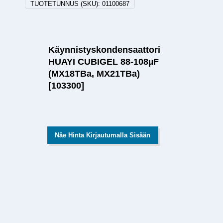
TUOTETUNNUS (SKU):
01100687
Käynnistyskondensaattori
HUAYI CUBIGEL 88-108µF
(MX18TBa, MX21TBa)
[103300]
Näe Hinta Kirjautumalla Sisään