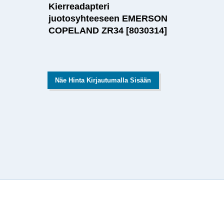
Kierreadapteri
juotosyhteeseen EMERSON
COPELAND ZR34 [8030314]
Näe Hinta Kirjautumalla Sisään