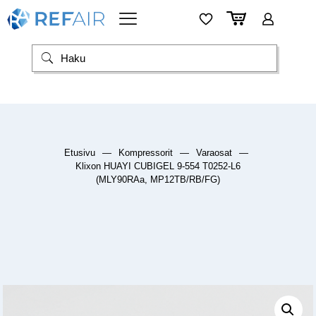
Etusivu
—
Kompressorit
—
Varaosat
—
Klixon HUAYI CUBIGEL 9-554 T0252-L6
(MLY90RAa, MP12TB/RB/FG)