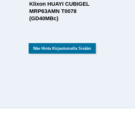
Klixon HUAYI CUBIGEL
MRP63AMN T0078
(GD40MBc)
Näe Hinta Kirjautumalla Sisään