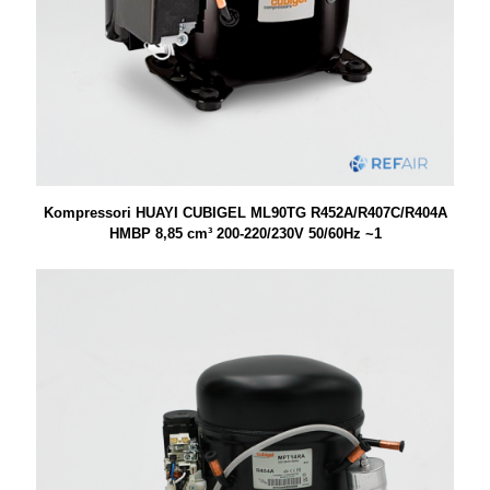
Kompressori HUAYI CUBIGEL ML90TG R452A/R407C/R404A
HMBP 8,85 cm³ 200-220/230V 50/60Hz ~1