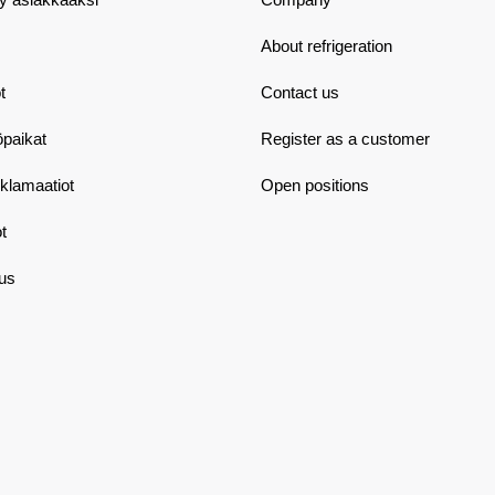
About refrigeration
t
Contact us
öpaikat
Register as a customer
eklamaatiot
Open positions
t
aus