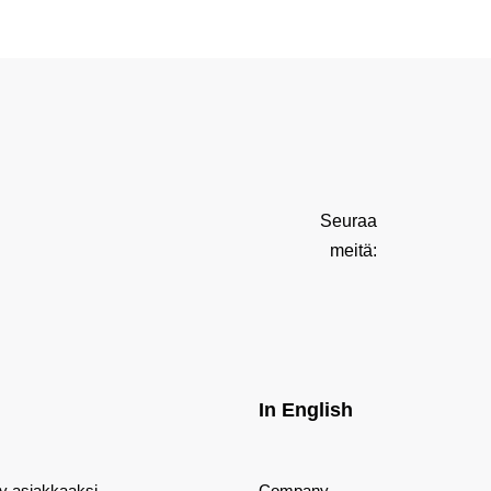
Seuraa
meitä:
In English
dy asiakkaaksi
Company