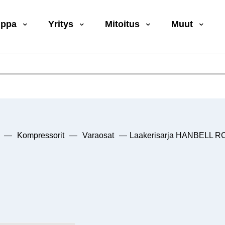
uppa
Yritys
Mitoitus
Muut
—
Kompressorit
—
Varaosat
—
Laakerisarja HANBELL R