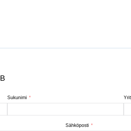
0B
Sukunimi
Yri
Sähköposti