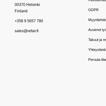
00370 Helsinki
GDPR
Finland
Myyntiehdo
+358 9 5657 780
Avoimet ty
sales@refair.fi
Takuut ja r
Yhteystiedo
Peruuta til