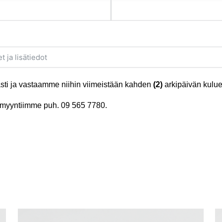
ti ja vastaamme niihin viimeistään kahden
(2)
arkipäivän kulue
tä myyntiimme puh.
09 565 7780
.