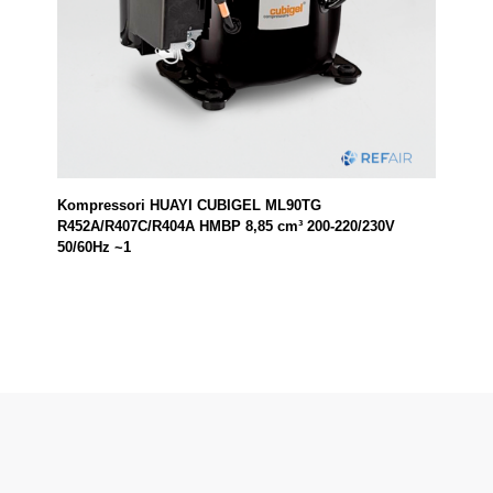
Kompressori HUAYI CUBIGEL ML90TG
R452A/R407C/R404A HMBP 8,85 cm³ 200-220/230V
50/60Hz ~1