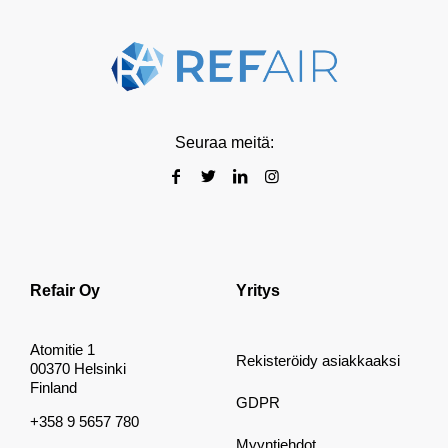
Seuraa meitä:
Refair Oy
Yritys
Atomitie 1
Rekisteröidy asiakkaaksi
00370 Helsinki
Finland
GDPR
+358 9 5657 780
Myyntiehdot