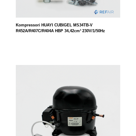
Kompressori HUAYI CUBIGEL MS34TB-V
R452A/R407C/R404A HBP 34,42cm³ 230V/1/50Hz