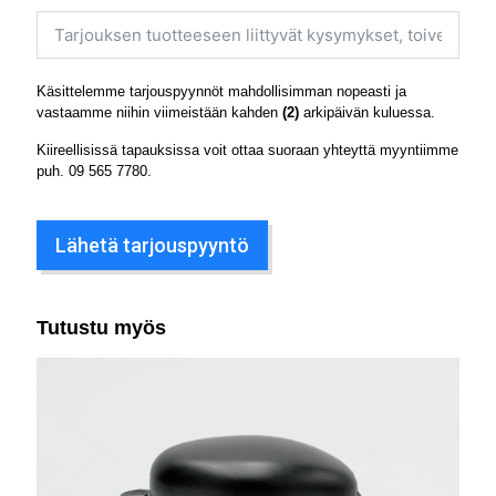
Käsittelemme tarjouspyynnöt mahdollisimman nopeasti ja
vastaamme niihin viimeistään kahden
(2)
arkipäivän kuluessa.
Kiireellisissä tapauksissa voit ottaa suoraan yhteyttä myyntiimme
puh.
09 565 7780
.
Lähetä tarjouspyyntö
Tutustu myös