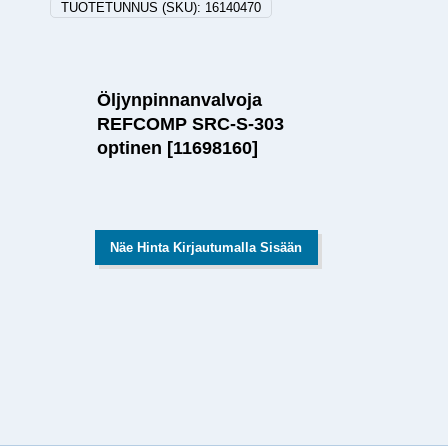
TUOTETUNNUS (SKU):
16140470
Öljynpinnanvalvoja
REFCOMP SRC-S-303
optinen [11698160]
Näe Hinta Kirjautumalla Sisään