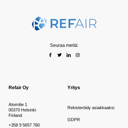
Seuraa meitä:
Refair Oy
Yritys
Atomitie 1
Rekisteröidy asiakkaaksi
00370 Helsinki
Finland
GDPR
+358 9 5657 780