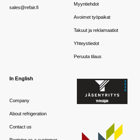
Myyntiehdot
sales@refair.fi
Avoimet työpaikat
Takuut ja reklamaatiot
Yhteystiedot
Peruuta tilaus
In English
Company
About refrigeration
Contact us
Register as a customer