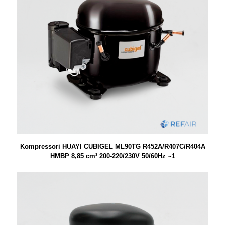
Kompressori HUAYI CUBIGEL ML90TG R452A/R407C/R404A
HMBP 8,85 cm³ 200-220/230V 50/60Hz ~1