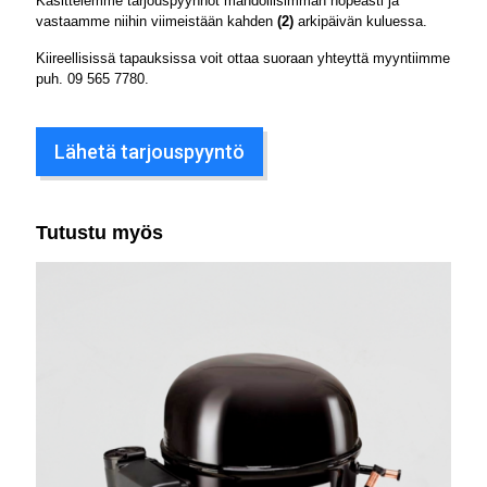
Käsittelemme tarjouspyynnöt mahdollisimman nopeasti ja
vastaamme niihin viimeistään kahden
(2)
arkipäivän kuluessa.
Kiireellisissä tapauksissa voit ottaa suoraan yhteyttä myyntiimme
puh.
09 565 7780
.
Lähetä tarjouspyyntö
Tutustu myös