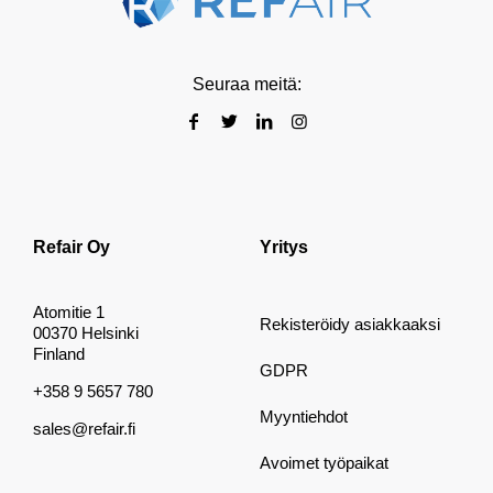
Seuraa meitä:
Refair Oy
Yritys
Atomitie 1
Rekisteröidy asiakkaaksi
00370 Helsinki
Finland
GDPR
+358 9 5657 780
Myyntiehdot
sales@refair.fi
Avoimet työpaikat