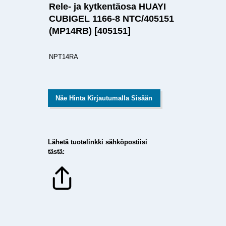
Rele- ja kytkentäosa HUAYI
CUBIGEL 1166-8 NTC/405151
(MP14RB) [405151]
NPT14RA
Näe Hinta Kirjautumalla Sisään
Lähetä tuotelinkki sähköpostiisi
tästä: