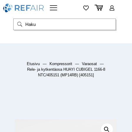
Etusivu
—
Kompressorit
—
Varaosat
—
Rele- ja kytkentäosa HUAYI CUBIGEL 1166-8
NTC/405151 (MP14RB) [405151]