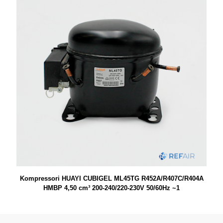
Kompressori HUAYI CUBIGEL ML45TG R452A/R407C/R404A
HMBP 4,50 cm³ 200-240/220-230V 50/60Hz ~1