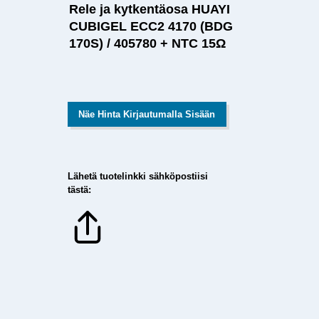
Rele ja kytkentäosa HUAYI
CUBIGEL ECC2 4170 (BDG
170S) / 405780 + NTC 15Ω
Näe Hinta Kirjautumalla Sisään
Lähetä tuotelinkki sähköpostiisi
tästä: