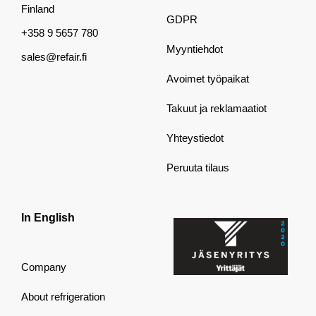
Finland
GDPR
+358 9 5657 780
Myyntiehdot
sales@refair.fi
Avoimet työpaikat
Takuut ja reklamaatiot
Yhteystiedot
Peruuta tilaus
In English
Company
About refrigeration