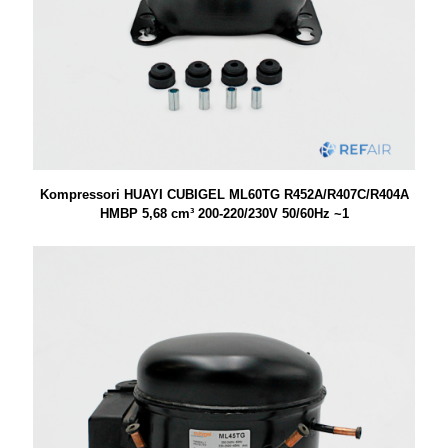
Kompressori HUAYI CUBIGEL ML60TG R452A/R407C/R404A
HMBP 5,68 cm³ 200-220/230V 50/60Hz ~1