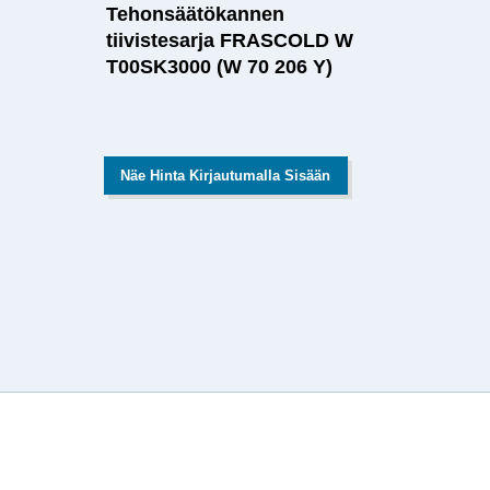
Tehonsäätökannen
tiivistesarja FRASCOLD W
T00SK3000 (W 70 206 Y)
Näe Hinta Kirjautumalla Sisään