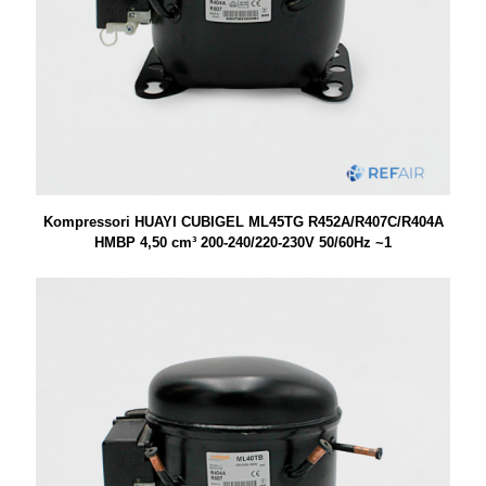
Kompressori HUAYI CUBIGEL ML45TG R452A/R407C/R404A
HMBP 4,50 cm³ 200-240/220-230V 50/60Hz ~1