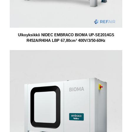
Ulkoyksikkö NIDEC EMBRACO BIOMA UP-SE2014GS
R452A/R404A LBP 67,80cm³ 400V/3/50-60Hz