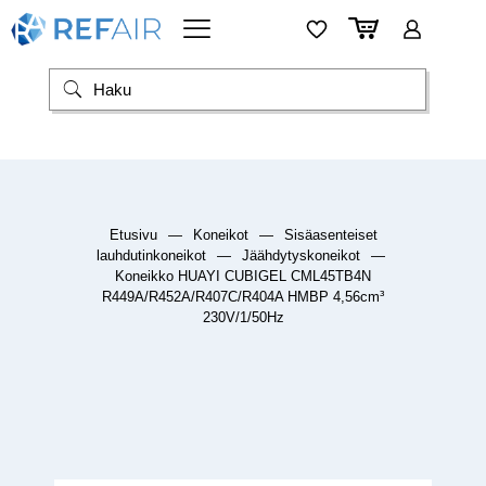
Etusivu
—
Koneikot
—
Sisäasenteiset
lauhdutinkoneikot
—
Jäähdytyskoneikot
—
Koneikko HUAYI CUBIGEL CML45TB4N
R449A/R452A/R407C/R404A HMBP 4,56cm³
230V/1/50Hz