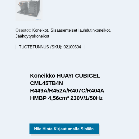
Osastot:
Koneikot
,
Sisäasenteiset lauhdutinkoneikot
,
Jäähdytyskoneikot
TUOTETUNNUS (SKU):
02100504
Koneikko HUAYI CUBIGEL
CML45TB4N
R449A/R452A/R407C/R404A
HMBP 4,56cm³ 230V/1/50Hz
Näe Hinta Kirjautumalla Sisään