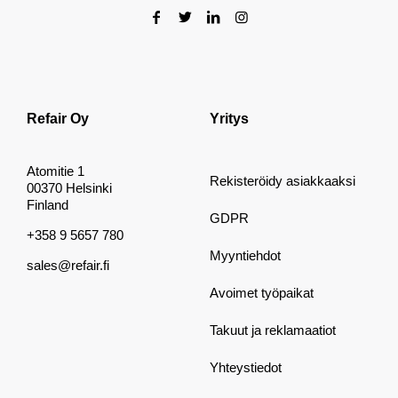
Refair Oy
Yritys
Atomitie 1
Rekisteröidy asiakkaaksi
00370 Helsinki
Finland
GDPR
+358 9 5657 780
Myyntiehdot
sales@refair.fi
Avoimet työpaikat
Takuut ja reklamaatiot
Yhteystiedot