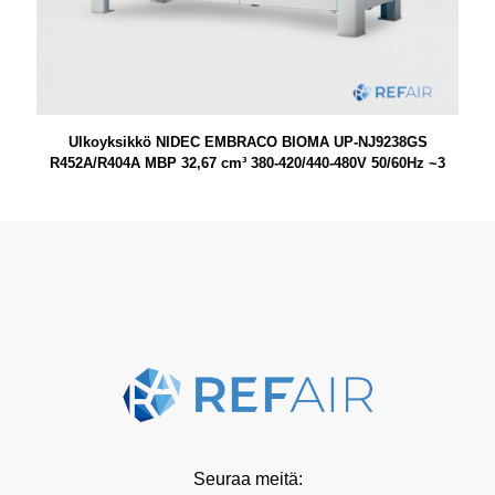
Ulkoyksikkö NIDEC EMBRACO BIOMA UP-NJ9238GS
R452A/R404A MBP 32,67 cm³ 380-420/440-480V 50/60Hz ~3
Seuraa meitä: