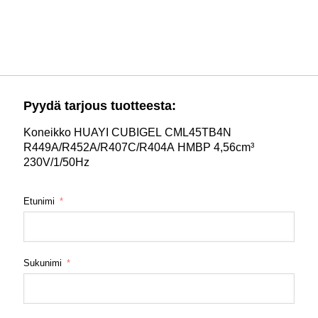
Pyydä tarjous tuotteesta:
Koneikko HUAYI CUBIGEL CML45TB4N
R449A/R452A/R407C/R404A HMBP 4,56cm³
230V/1/50Hz
Etunimi
Sukunimi