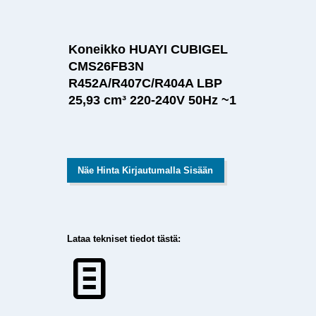
Koneikko HUAYI CUBIGEL
CMS26FB3N
R452A/R407C/R404A LBP
25,93 cm³ 220-240V 50Hz ~1
Näe Hinta Kirjautumalla Sisään
Lataa tekniset tiedot tästä: