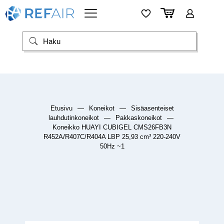
Etusivu
—
Koneikot
—
Sisäasenteiset
lauhdutinkoneikot
—
Pakkaskoneikot
—
Koneikko HUAYI CUBIGEL CMS26FB3N
R452A/R407C/R404A LBP 25,93 cm³ 220-240V
50Hz ~1