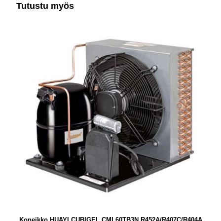
Tutustu myös
Koneikko HUAYI CUBIGEL CML60TB3N R452A/R407C/R404A