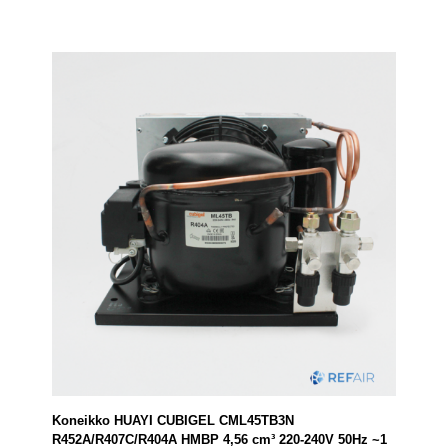
Koneikko HUAYI CUBIGEL CML45TB3N
R452A/R407C/R404A HMBP 4,56 cm³ 220-240V 50Hz ~1