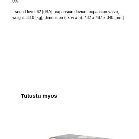
0
%
, sound level 62 [dBA], expansion device: expansion valve,
weight: 33,0 [kg], dimension (l x w x h): 432 x 487 x 340 [mm]
Tutustu myös