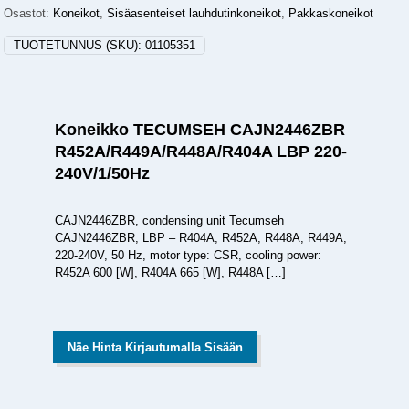
Osastot:
Koneikot
,
Sisäasenteiset lauhdutinkoneikot
,
Pakkaskoneikot
TUOTETUNNUS (SKU):
01105351
Koneikko TECUMSEH CAJN2446ZBR
R452A/R449A/R448A/R404A LBP 220-
240V/1/50Hz
CAJN2446ZBR, condensing unit Tecumseh
CAJN2446ZBR, LBP – R404A, R452A, R448A, R449A,
220-240V, 50 Hz, motor type: CSR, cooling power:
R452A 600 [W], R404A 665 [W], R448A
[…]
Näe Hinta Kirjautumalla Sisään