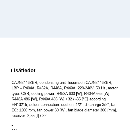
Lisätiedot
CAJN2446ZBR, condensing unit Tecumseh CAJN2446ZBR,
LBP – R404A, R452A, R448A, R449A, 220-240V, 50 Hz, motor
type: CSR, cooling power: R452A 600 [W], R404A 665 [W],
R448A 486 [W], R449A 486 [W] +32 / -35 [°C] according
EN13215, solder connection: suction: 1/2″, discharge 3/8″, fan
EC: 1200 rpm, fan power 30 [W], fan blade diameter 300 [mm],
receiver: 2,35 [l] / 32