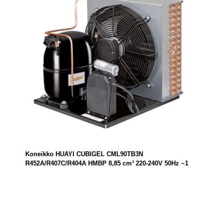
Koneikko HUAYI CUBIGEL CML90TB3N
R452A/R407C/R404A HMBP 8,85 cm³ 220-240V 50Hz ~1