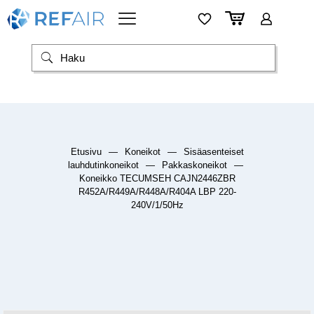
Etusivu
—
Koneikot
—
Sisäasenteiset
lauhdutinkoneikot
—
Pakkaskoneikot
—
Koneikko TECUMSEH CAJN2446ZBR
R452A/R449A/R448A/R404A LBP 220-
240V/1/50Hz