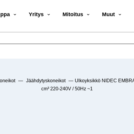
uppa
Yritys
Mitoitus
Muut
oneikot
—
Jäähdytyskoneikot
—
Ulkoyksikkö NIDEC EMBR
cm³ 220-240V / 50Hz ~1