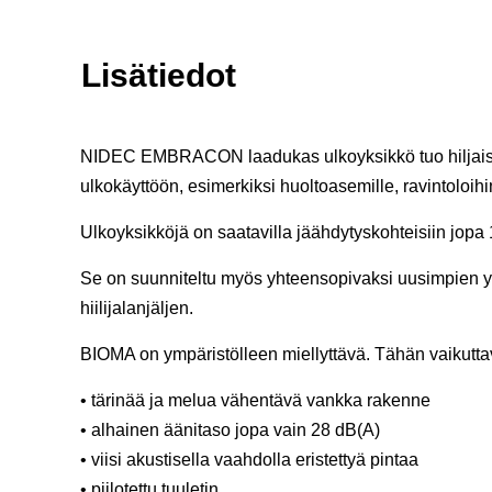
Lisätiedot
NIDEC EMBRACON laadukas ulkoyksikkö tuo hiljaisuutta
ulkokäyttöön, esimerkiksi huoltoasemille, ravintoloihi
Ulkoyksikköjä on saatavilla jäähdytyskohteisiin jopa 
Se on suunniteltu myös yhteensopivaksi uusimpien
hiilijalanjäljen.
BIOMA on ympäristölleen miellyttävä. Tähän vaikutt
• tärinää ja melua vähentävä vankka rakenne
• alhainen äänitaso jopa vain 28 dB(A)
• viisi akustisella vaahdolla eristettyä pintaa
• piilotettu tuuletin.