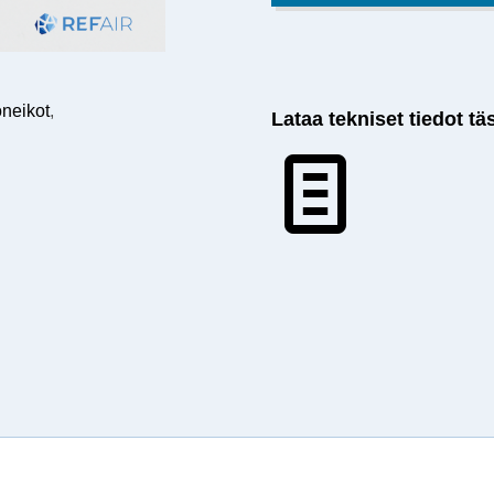
oneikot
,
Lataa tekniset tiedot tä