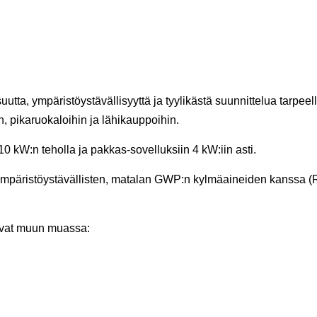
, ympäristöystävällisyyttä ja tyylikästä suunnittelua tarpeelli
n, pikaruokaloihin ja lähikauppoihin.
10 kW:n teholla ja pakkas-sovelluksiin 4 kW:iin asti.
 ympäristöystävällisten, matalan GWP:n kylmäaineiden kanssa
avat muun muassa: