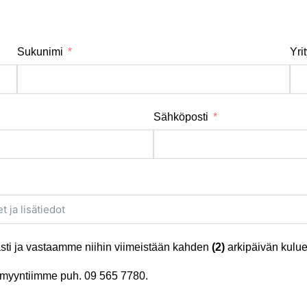
Sukunimi
Yri
Sähköposti
ti ja vastaamme niihin viimeistään kahden
(2)
arkipäivän kulue
tä myyntiimme puh.
09 565 7780
.