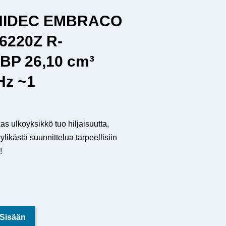
 NIDEC EMBRACO
6220Z R-
BP 26,10 cm³
Hz ~1
lkoyksikkö tuo hiljaisuutta,
ylikästä suunnittelua tarpeellisiin
!
 Sisään