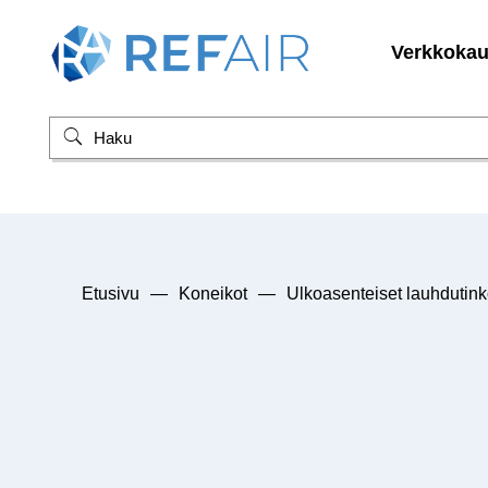
Verkkoka
Etusivu
—
Koneikot
—
Ulkoasenteiset lauhdutink