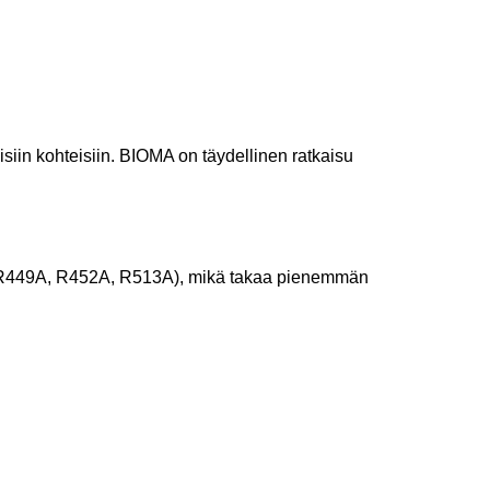
siin kohteisiin. BIOMA on täydellinen ratkaisu
 (R449A, R452A, R513A), mikä takaa pienemmän