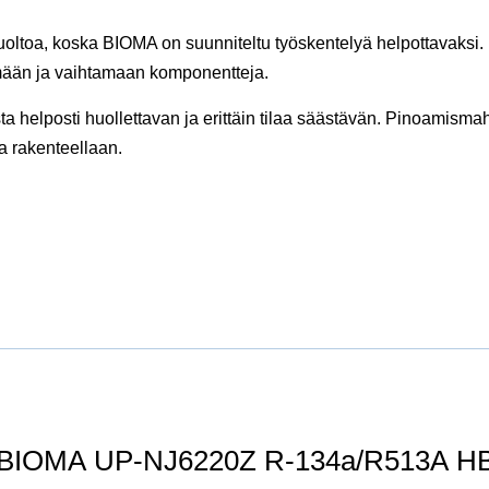
uoltoa, koska BIOMA on suunniteltu työskentelyä helpottavaksi. 
mään ja vaihtamaan komponentteja.
ta helposti huollettavan ja erittäin tilaa säästävän. Pinoamisma
a rakenteellaan.
IOMA UP-NJ6220Z R-134a/R513A HBP 