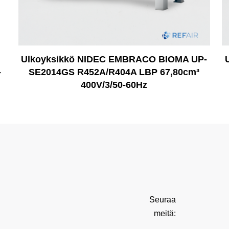
Ulkoyksikkö NIDEC EMBRACO BIOMA UP-
-
SE2014GS R452A/R404A LBP 67,80cm³
400V/3/50-60Hz
Seuraa
meitä: