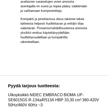
avattavien saranoitujen ovien ansiosta
asentajalla on suora ja nopea pääsy säätämään
ja vaihtamaan komponentteja.
Kompakti ja pinottavissa oleva rakenne tekee
laitteesta helposti huollettavan ja erittäin tilaa
säästävän. Pinoamismahdollisuutensa ansiosta
yksikkö erottuu käytettävyydellään,
huollettavuudellaan ja kompaktilla
rakenteellaan.
Pyydä tarjous tuotteesta:
Ulkoyksikkö NIDEC EMBRACO BIOMA UP-
SE6015GS R-134a/R513A HBP 33,30 cm³ 380-420V
50Hz/460V 60Hz ~3