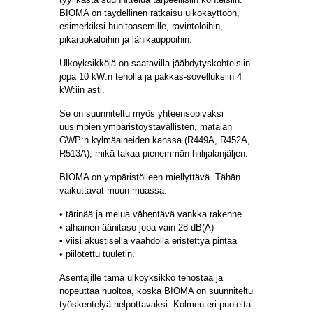
BIOMA on täydellinen ratkaisu ulkokäyttöön,
esimerkiksi huoltoasemille, ravintoloihin,
pikaruokaloihin ja lähikauppoihin.
Ulkoyksikköjä on saatavilla jäähdytyskohteisiin
jopa 10 kW:n teholla ja pakkas-sovelluksiin 4
kW:iin asti.
Se on suunniteltu myös yhteensopivaksi
uusimpien ympäristöystävällisten, matalan
GWP:n kylmäaineiden kanssa (R449A, R452A,
R513A), mikä takaa pienemmän hiilijalanjäljen.
BIOMA on ympäristölleen miellyttävä. Tähän
vaikuttavat muun muassa:
• tärinää ja melua vähentävä vankka rakenne
• alhainen äänitaso jopa vain 28 dB(A)
• viisi akustisella vaahdolla eristettyä pintaa
• piilotettu tuuletin.
Asentajille tämä ulkoyksikkö tehostaa ja
nopeuttaa huoltoa, koska BIOMA on suunniteltu
työskentelyä helpottavaksi. Kolmen eri puolelta