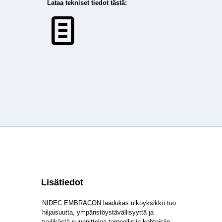
Lataa tekniset tiedot tästä:
Lisätiedot
NIDEC EMBRACON laadukas ulkoyksikkö tuo
hiljaisuutta, ympäristöystävällisyyttä ja
tyylikästä suunnittelua tarpeellisiin kohteisiin.