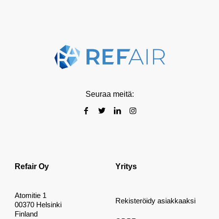
Seuraa meitä:
Refair Oy
Yritys
Atomitie 1
Rekisteröidy asiakkaaksi
00370 Helsinki
Finland