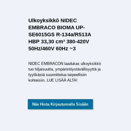
Ulkoyksikkö NIDEC
EMBRACO BIOMA UP-
SE6015GS R-134a/R513A
HBP 33,30 cm³ 380-420V
50Hz/460V 60Hz ~3
NIDEC EMBRACON laadukas ulkoyksikkö
tuo hiljaisuutta, ympäristöystävällisyyttä ja
tyylikästä suunnittelua tarpeellisiin
kohteisiin. LUE LISÄÄ ALTA!
Näe Hinta Kirjautumalla Sisään