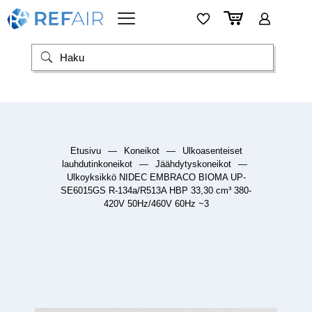
Etusivu
—
Koneikot
—
Ulkoasenteiset
lauhdutinkoneikot
—
Jäähdytyskoneikot
—
Ulkoyksikkö NIDEC EMBRACO BIOMA UP-
SE6015GS R-134a/R513A HBP 33,30 cm³ 380-
420V 50Hz/460V 60Hz ~3